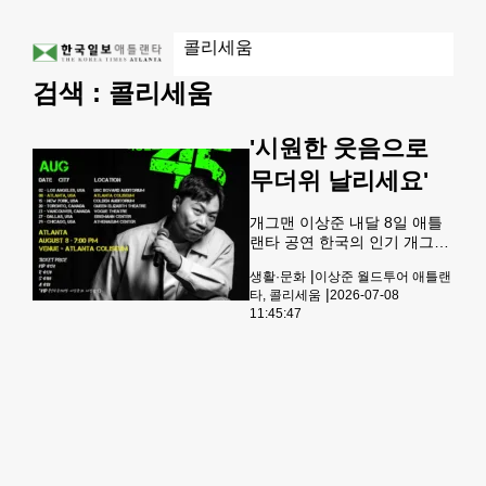
검색 :
콜리세움
'시원한 웃음으로
무더위 날리세요'
개그맨 이상준 내달 8일 애틀
랜타 공연 한국의 인기 개그맨
이상준의 ‘2026 이상준 쇼 45
|
생활·문화
이상준 월드투어 애틀랜
월드투어’가 내달 8일(토) 애틀
|
타, 콜리세움
2026-07-08
랜타에서 개최된다.공연은 이
11:45:47
날 오후 7시 둘루스에 위치한
애틀랜타 콜리세움(ATLANTA
COLISEUM)에서 열린다.이번
공연은 이상준이 북미 한인 관
객을 대상으로 진행하는 월드
투어 일정의 하나로, 애틀랜타
지역 팬들과의 직접적인 소통
을 중심으로 구성될 예정이다.
주최 측은 다양한 스탠드업 코