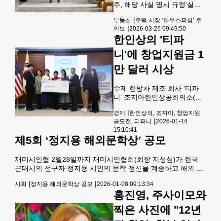
번째 공모전을 실시합니다.가
주, 해당 사실 명시 규정‘실제·
족 여행 모습, 하루하루 일상에
가상’사진 올려 비교 최근 주택
|
부동산
주택 시장 ‘하우스피싱’ 주
서 포착된 장면들, 친구·지인
시장에서는 AI 기술을 활용한
|
의보
2026-03-26 09:49:50
들과 나눈 아름다운
‘하우스피싱’(Housefishing)이
한인상의 '티파
문제로 떠오르고 있다. 하우스
피싱은 매물 사진을 조작해 결
니'에 창업지원금 1
함을 숨기는 방식으로 잠재 바
이어를 현혹하는 행위다. 하우
만 달러 시상
스피싱으로 조작된 사진을 보
고 바이어와 에이전트가 직접
수제 한방차 제조 회사 '티파
매물을 보러 왔다가 사진과 다
니' 조지아한인상공회의소(회
른 매물 모습에 실망감과 배신
장 한오동)는 14일 오전 둘루
감을 느끼기 쉽다. 잘못된 정보
|
경제
한인상의, 조지아, 창업지원
스 한인상의 사무실에서 지난
로 시간을 낭비했다고 판단되
|
공모전, 티파니
2026-01-14
해 처음 실시한 창업지원 공모
면, 실제 매물 상태가 아무리
15:10:41
전 시상식을 갖고 ‘티파
좋아도 신뢰가 깨져 거래가 성
제5회 ‘정지용 해외문학상’ 공모
니’(Teapany) 로빈 심, 제니 윤
사되기 힘들다. 부동산
대표에게 1만 달러의 창업지원
재미시인협 2월28일까지 재미시인협회(회장 지성심)가 한국
금을 시상했다.지난해 12월 최
근대시의 선구자 정지용 시인의 문학 정신을 계승하고 해외 한
종 심사에 오른 5팀을 창업기
인 문학의 발전을 도모하기 위해 제5회 정지용 해외문학상을
업을 상대로 프리젠테이션을
|
|
사회
정지용 해외문학상 공모
2026-01-08 09:13:34
공모한다.재미시인협회는 이민자로서 모국어의 변방에서 시를
실시해 창의성, 성장 가능성,
홍진영, 주사이모와
쓴다는 제약을 해소하고 본국 문단과의 거리를 좁히기 위한 취
사업전략, 시장 잠재력, 발표력
지로 한국 현대시의 선구자라 평가받는 정지용 시인을 기리는
등을 투명하고 공정하게 심사
찍은 사진에 "12년
‘정지용 해외문학상’을 지난 2022년 제정해 올해 5회째를 맞이
한 결과 최종 지원 대상으로 티