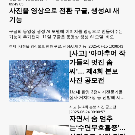
Remembers’가 선정됐다. 협회는 이같은 공모 결과를 발표하
각각 뽑혔다. ‘트러스트원 세일
09:49:05
고 시상식이 오는 23일과 24일 LA 아로마센터 5층 ‘더 원’에서
즈’ 특별협찬으로 진행된 올해
사진을 영상으로 전환 구글, 생성AI 새
열리는 문학캠프 행사 때 진행될 예정이라고 밝혔다. 김준철 회
제4회 한국일보 사진공모전에
장은 “이번 공모전에는 한국을 포함한 여러 지역에서 작품이 접
기능
는 남가주는 물론 미 전역에서
수됐으며, 광복이라는 뜻깊은 주제를 이민자의 시각과 결합해
총 360여점
감동적인 작품들이 많
구글의 동영상 생성 AI 모델에 이미지를 영상으로 만들어주는
기능이 추가됐다. 11일 구글은 동영상 생성 AI 모델 ‘비오
3’(Veo3)에 ‘이미지-동영상’ 생성 기능을 추가했다. ‘비오’는 텍
|
|
경제
사진을 영상으로 전환 구글, 생성AI 새 기능
2025-07-15 10:08:43
스트를 입력하면 영상을 생성하는 AI 모델로, 사진을 올려 원하
[사고] ‘아마추어 작
는 동작을 텍스트로 설명하면 영상으로 만들어준다. 음향도 추
가할 수 있다. ‘비오3’는 이미지를 바탕으로 8초 분량의 720p 해
가들의 멋진 솜
상도의 영상을 생성하며, 생성된 영상은 다운로드하거나 공유
할 수 있다. 구글은 “일상 사물을 애니메이션화하거나 그림과
씨’… 제4회 본보
자연 풍경에 움직임을 부
사진 공모전
1년내 촬영 3점까지전문가들
심사 거쳐대상 등 선발해 시
상 한국일보 미주본사가 미
|
사고
제4회 본보 사진 공모전
전역 한인들을 대상으로 실시
|
2025-06-24 09:00:57
하는 ‘제4회 아마추어 사진 공
자면서 숨 멈추
모전’이 열립니다.미주 한국일
보가 한인 아마추어 사진 애호
는‘수면무호흡증'…
가들의 문화 활동을 격려하고