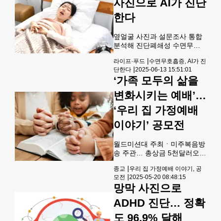
가족·친지들과의 행복한 순간
사진으로 AI가 진단
들을 공유하기 위해 지난 2022
한다
년부터 실시해 온 연례 사진 공
모전이 그동안 뜨거운 참가 열
기 속에 많은 출품작들이 몰려
옆얼굴 사진과 설문조사 통합
올해도 그 열기를 이어가기 위
분석해 진단폐쇄성 수면무호
해 네 번째 공모전을 실시합니
흡증 진단 정확도 91.9% &lt;
|
라이프·푸드
수면무호흡증, AI가 진
다.가족 여행 모습, 하루하루
사진=Shutterstock&gt; 한국
|
단한다
2025-06-13 15:51:01
일상에서 포착된 장면들, 친구
연구진이 얼굴 사진과 설문조
‘가족 모두의 삶을
·지인들과 나눈 아름다운
사만으로 폐쇄성 수면무호흡
증 여부를 판단할 수 있는 인공
변화시키는 예배’…
지능(AI) 기술을 개발했다. 센
서 등을 몸에 부착하고 병원에
‘우리 집 가정예배
서 하룻밤 자야 하는 수면다원
이야기’ 공모전
검사보다 간편해 폐쇄성 수면
무호흡증 조기 진단에 도움이
될 것으로 보인다. 아주대병원
월드미션대 주최ㆍ미주복음방
·단국대병원·이대서울병원이
송 주관… 총상금 5천달러오는
참여한 공동연구진은 사진 분
6월6일까지 ‘가정예배 소개서·
|
종교
우리 집 가정예배 이야기, 공
석 등을 통해 폐쇄성 수면무호
영상·사진’ 제출 &lt;사진
|
모전
2025-05-20 08:48:15
흡증 여부를 확인할 수 있는 AI
=Shutterstock&gt; “작지만 깊
망막 사진으로
기술을 개발
이 있는 가정 예배가 가족 모두
의 삶을 변화시킵니다.” 월드
ADHD 진단… 정확
미션대학교(총장 임성진)와 미
주복음방송(대표 이영선 목사)
도 96.9% 달해