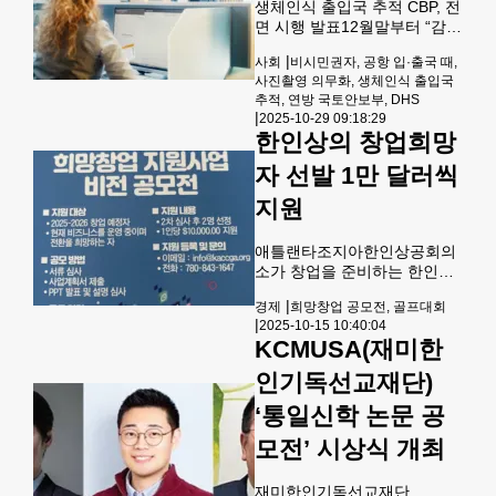
생체인식 출입국 추적 CBP, 전
자이다.지원 심사는 1차 서류
면 시행 발표12월말부터 “감시
심사 후, 2차 파워 포인트 심사
강화” 연방 국토안보부(DHS)
가 진행된다. 우선 공모 신청서
|
사회
비시민권자, 공항 입·출국 때,
가 오는 12월26일부터 미국에
를 작성한 후 간단한 사업 설명
사진촬영 의무화, 생체인식 출입국
입국하거나 출국하는 모든 비
서를 제출하면 2차 심사 대상
추적, 연방 국토안보부, DHS
시민권자를 대상으로 얼굴 사
|
이 될 수 있다. 2
2025-10-29 09:18:29
진 촬영을 의무화하는 새 규정
한인상의 창업희망
을 확정했다. 이번 조치는 연방
세관국경보호국(CBP)에 모든
자 선발 1만 달러씩
비시민권자의 생체정보를 수
지원
집·추적할 권한을 부여하는 것
으로, 오랜 기간 추진돼 온 생
체인식 출입국 관리 시스템의
애틀랜타조지아한인상공회의
전면 시행을 의미한다. 새 규정
소가 창업을 준비하는 한인사
에 따라 CBP는 공항, 항만, 육
회 청년 및 창업자들을 위해
상 국경 검문소 등 모든 출입국
|
경제
희망창업 공모전, 골프대회
‘희망창업 지원사업’을 진행한
|
지점에서 비시민권자를 대상
2025-10-15 10:40:04
다. 2025-26년 창업 예정자 또
KCMUSA(재미한
으로 얼굴 인식 촬영
는 현재 비즈니스 전환 희망자
를 대상으로 사업계획서 제출
인기독선교재단)
및 발표 심사를 거쳐 최종 2명
을 선정, 각 1만 달러의 지원금
‘통일신학 논문 공
을 지급한다. 공모 마감일은
모전’ 시상식 개최
11월 30일이며,
info@kaccga.org로 제출받는
다. 사업 기금 마련을 위한 골
재미한인기독선교재단