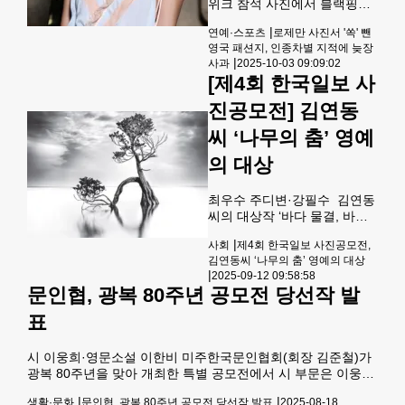
(JoroWatch.org)나 앱
위크 참석 사진에서 블랙핑크
(EDDMapS)을 통해 참여할 수
로제를 편집해 SNS에 게시해
|
연예·스포츠
로제만 사진서 '쏙' 뺀
있다.
인종차별 논란이 발생했다. 로
영국 패션지, 인종차별 지적에 늦장
제는 명품 브랜드 생로랑 글로
|
사과
2025-10-03 09:09:02
벌 앰버서더로 참석, 저스틴 비
[제4회 한국일보 사
버 아내 헤일리 비버 등과 함께
사진을 찍었으나, 엘르는 로제
진공모전] 김연동
만 편집해 다른 세 명만 보이도
록 게시했다. 논란 후 엘르는
씨 ‘나무의 춤’ 영예
사진을 삭제하고 로제 단독 사
의 대상
진을 올리며 사과했지만, 영국
팝스타 찰리 xcx가 로제 부분
을 어둡게 처리한 사진을 게시
최우수 주디변·강필수 김연동
하며 논란이 더욱 확산되었다.
씨의 대상작 ‘바다 물결, 바람
엘르는 '사진 크기 문제로 로제
결. 그리고 나무의 춤’ 제4회
|
사회
제4회 한국일보 사진공모전,
가 잘린 게시물에 대해 사과'하
미주 한국일보 사진공모전에
김연동씨 ‘나무의 춤’ 영예의 대상
며 해명했다.
서 영예의 대상에 ‘바다 물결,
|
2025-09-12 09:58:58
바람결. 그리고 나무의 춤’을
문인협, 광복 80주년 공모전 당선작 발
출품한 김연동(LA)씨가 선정
됐다. 또 올해부터 인물과 비인
표
물 2개 부문으로 나눠 선정한
최우수상에는 강필수(버지니
시 이웅희·영문소설 이한비 미주한국문인협회(회장 김준철)가
아)씨가 출품한 ‘환희
광복 80주년을 맞아 개최한 특별 공모전에서 시 부문은 이웅희
(Rejoicing)’와 주디 변(LA)씨
의 ‘아빠의 손’, 영문소설 부문은 이한비의 ‘The Wall That
의 ‘고운 색을 말리다’ 작품이
|
|
생활·문화
문인협, 광복 80주년 공모전 당선작 발표
2025-08-18