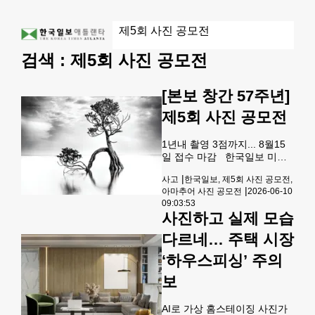
검색 :
제5회 사진 공모전
[본보 창간 57주년]
제5회 사진 공모전
1년내 촬영 3점까지... 8월15
일 접수 마감 한국일보 미주
본사가 창간 57주년을 맞아 미
|
사고
한국일보, 제5회 사진 공모전,
전역 한인들을 대상으로 ‘제5
|
아마추어 사진 공모전
2026-06-10
회 아마추어 사진 공모전’을 실
09:03:53
시합니다.미주 한국일보가 한
사진하고 실제 모습
인 아마추어 사진 애호가들의
문화 활동을 격려하고 가족·친
다르네… 주택 시장
지들과의 행복한 순간들을 공
‘하우스피싱’ 주의
유하기 위해 지난 2022년부터
실시해 온 연례 사진 공모전이
보
그동안 뜨거운 참가 열기 속에
많은 출품작들이 몰려 올해도
그 열기를 이어가기 위해 다섯
AI로 가상 홈스테이징 사진가