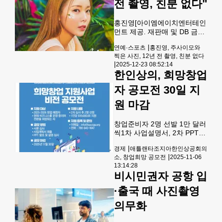
한다.한국의 옥천문화원과 재미시인협회, 정지용 해외문학상
파니를 선정했다.심사위원으
전 촬영, 친분 없다"
운영위원회가 공동으로 주관하는 이번 공모의 접수 기간은
로는 엄수나 전 회장, 이경철
전 미주 한상총연 총회장, 한오
홍진영[아이엠에이치엔터테인
동
먼트 제공. 재판매 및 DB 금
지] 가수 홍진영이 불법 의료
|
연예·스포츠
홍진영, 주사이모와
서비스를 제공했다는 의혹을
찍은 사진, 12년 전 촬영, 친분 없다
받는 일명 '주사이모' 이모 씨
|
2025-12-23 08:52:14
와 함께 찍은 사진이 한 유튜브
한인상의, 희망창업
채널에 공개되자 "친분이 없
다"고 해명했다.소속사 아이엠
자 공모전 30일 지
에이치엔터테인먼트는 23일 "
원 마감
(전날 공개된) 해당 사진은 함
께 게재된 내용과 같이 홍진영
이 '사랑의 배터리' 이후 '부기
창업준비자 2명 선발 1만 달러
맨' 활동 당시 촬영한 것으로
씩1차 사업설명서, 2차 PPT
파악하고 있다"며 "이를 햇수
발표회 애틀랜타조지아한인상
로 따져보면 약 12년 전 한 병
|
경제
애틀랜타조지아한인상공회의
공회의소(회장 한오동)는 창업
원에서 촬영한 것으로 추측된
|
소, 창업희망 공모전
2025-11-06
을 준비하는 한인사회 청년들
다"고 설명했다.이어 "사진을
13:14:28
과 창업 준비자들을 돕는 ‘희망
비시민권자 공항 입
확인한 홍진영은 촬영 시점
창업 지원사업 비전 공모전'을
개최한다.2명을 선정해 각 1만
·출국 때 사진촬영
달러씩 지원하는 이 사업의 지
의무화
원 대상자는 2025-26년 창업
예정자, 혹은 현재 비즈니스를
운영중이며 전환을 희망하는