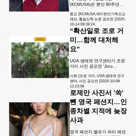
프대회는 27일 개최된다.
(KCMUSA)은 분단 80주년을
맞아 통일신학 논문 공모전을
|
종교
KCMUSA,재미한인기독선교
개최하고 시상식을 열었다. 김
|
재단, 통일신학 논문 공모전
2025-
상수 박사가 대상으로 선정되
10-14 09:39:24
었으며, 한신성 목사와 박준호
“확산일로 조로 거
박사가 우수상을 수상했다. 수
상 논문은 통일의 필요성과 교
미…함께 대처해
회의 역할을 중심으로 발표되
요”
었으며, 지역 사회와 교계의 관
심이 모아지고 있다.
UGA 생태계 연구센터가 조로
거미 사진 공모전 ‘Joro
Watch’를 4번째로 개최한다.
|
사회
조로 거미, UGA 생태계 연구
조로 거미 확산 경로 추적 및
|
센터, 사진 공모전
2025-10-08
생태계 영향 분석을 목표로 하
12:23:06
며, 주민들의 적극적인 참여를
로제만 사진서 '쏙'
유도한다. 조로 거미는 2014년
일본 등 동아시아에서 유입되
뺀 영국 패션지…인
었으며, 한국에서 무당 거미로
종차별 지적에 늦장
불린다. 확산 경로 정보 수집을
위해 사진 공모전을 진행하며,
사과
참여자에게는 경품이 제공된
다. 6월 12일까지 사진 제출이
가능하며, 웹사이트
영국 패션지 엘르가 파리 패션