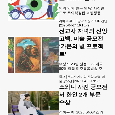
이 남가주 한인 가정을 대상으
로 ‘우리 집 가정예배 이야기’
망막 안저(안구 안쪽) 사진만
공모전을 개최한다. 이번 공모
으로 주의력결핍 과잉행동장
전은 가정예배의 소중함을 조
애(ADHD) 여부를 판단하는 인
명하고, 이를 통해 영적 회복과
|
라이프·푸드
망막 사진,ADHD 진단
공지능(AI)이 나왔다. ADHD
가족 간의 진정한 교제를 경험
|
2025-04-24 19:15:49
조기 진단이나 치료 효과 확인
한 이야기를 한인 가정들과 나
선교사 자녀의 신앙
에 도움이 될 것으로 보인다.세
누기 위한 목적으로 마련됐다.
브란스병원 소아정신과 천근
고백, 미술 공모전
참가 대상은
아·최항녕 교수와 연세대 의대
박유랑 교수가 참여한 공동연
‘가온의 빛 프로젝
구진은 망막 안저 사진으로
트’
ADHD를 선별하는 AI를 개발
했다고 21일 밝혔다.ADHD는
학령기 아동 5~8%가 보이는
수상자 23명 선정… 35개국
신경발달장애다. 주의력 결핍
80명 출품 미주복음방송 주관
과 충동성, 과잉행동이 주요 증
ㆍ가온갤러리 주최 선교사 자
|
종교
선교사 자녀의 신앙 고백, 미
상으로 진단과 치료가 늦어지
녀 미술 공모전 ‘가온의 빛’ 프
|
술 공모전
2025-04-15 09:38:11
면 학업, 사회적 관계, 정서적
로젝트 H.O.P.E.에서 대상과
스와니 사진 공모전
발달에 영향을 미친다. ADHD
최우수상을 받은 작품들. 왼쪽
진단
부터 국하영(17세·태국) ‘생명
서 한인 2개 부문
의 빛’, 나하린(20세·케냐) ‘미
래를 향한 날갯짓’, 배하은(16
수상
세·필리핀) ‘무덤가 아이’.
[GBC 제공] 선교사 자녀의 예
정하용 씨 ‘2025 SNAP 스와
술적 재능을 발굴하고 지원하