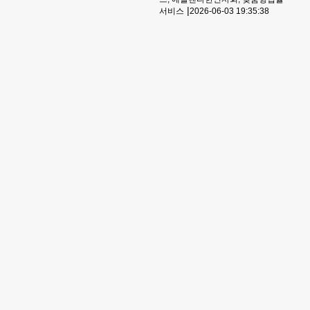
불사하며 권리를 지켜드립니
|
서비스
2026-06-03 19:35:38
다. 조지아주 사고 발생 시 필
수 초기 대응 지침과 현명한 대
처법을 기사에서 바로 확인해
보세요.