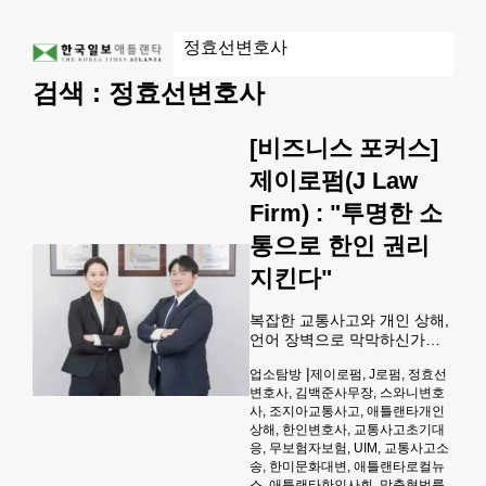
검색 :
정효선변호사
[비즈니스 포커스]
제이로펌(J Law
Firm) : "투명한 소
통으로 한인 권리
지킨다"
복잡한 교통사고와 개인 상해,
언어 장벽으로 막막하신가요?
구글 평점 5점 만점을 자랑하
|
업소탐방
제이로펌, J로펌, 정효선
는 스와니 제이로펌(정효선 변
변호사, 김백준사무장, 스와니변호
호사)이 100% 한국어 맞춤 대
사, 조지아교통사고, 애틀랜타개인
리로 해결해 드립니다. 한미 양
상해, 한인변호사, 교통사고초기대
국 정서를 완벽히 이해하는 전
응, 무보험자보험, UIM, 교통사고소
문가들이 적당한 합의가 아닌
송, 한미문화대변, 애틀랜타로컬뉴
의뢰인을 위한 끝장 소송까지
스, 애틀랜타한인사회, 맞춤형법률