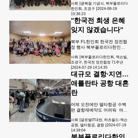
를 넘어섰고, 전날 오전 한때 2
|
사회
광복절 기념식, 북부플로리다
일 오후 1시 잭슨빌한인장로교
천509.94달러로 고점을 또 한
|
한인회, 조경구
2024-08-19
회에서 60여명의 동포들이 모
번 경신했다.한국시간 이날 오
15:36:23
인 가운데 제79주년 광복절 경
후 3시 59분 기준 금값은 전장
"한국전 희생 은혜
축행사를 개최했다.조남용 사
대비 0.07% 낮은 2천502.48달
무총장의 사회로 진행된 기념
러로 숨고르기 중이다. 표준 금
잊지 않겠습니다"
식에서 국민의례 후 김종대 목
괴(
사가 국가를 위한 기도를 인도
북부 FL한인회 한국전 정전협
했으며, 채종훈 전 플로리다연
정 행사 북부플로리다한인회
합회장이 운석열 대통령의 기
(회장 조경구)는 27일 오전 11
념사를 대독했다.조경구 회장
|
사회
북부풀로리다한인회, 잭슨빌,
시 웨스트 잭스 플릿 리저브 홀
은 기념사에서 “우리 민족에게
조경구, 한국전 정전협정 71주년
에서 제71주년 한국전 정전협
뼈아픈 역사가 있었기에 오늘
|
2024-07-29 14:14:35
정 기념식을 80여명의 교민과
의 자랑스러운 세계 10대 강국
대규모 결항∙지연…
내빈이 참석한 가운데 개최했
대한민국이 존재한다”며 “동포
다.이날 행사에는 신승렬 플로
애틀란타 공항 대혼
사회가 더욱 성숙 발전해 더 큰
리다한인회연합회장, 최창건
세계한인이 되길
란
마이애미 핀주평통 상임위원,
유희철 뉴저지 6.25 참전용사,
구자상 플로리다 월남참전유
어제 오전에만 델타항공 수백
공자회 회장, 유종남 월남참전
편 결항재예약도 어려워 여행
용사, 그리고 한국전 참전용사
객 발만 ‘동동’ 19일 대규모 결
7명과 그 가족 등 80여명이 참
|
사회
글로벌IT대란, 하츠필드-잭슨
항사태로 애틀랜타 공항에는
석했다.김종배 목사의 개회기
|
공항, 델타항공, 결항
2024-07-19
고객 서비스를 받기 위한 여행
도, 이재열 회장의 환영사, 참
14:39:04
객들의 줄이 수하물 수령장소
북부플로리다한인
전용사 헨리 모어랜드 박사의
까지 길게 이어져 있다.&lt;사