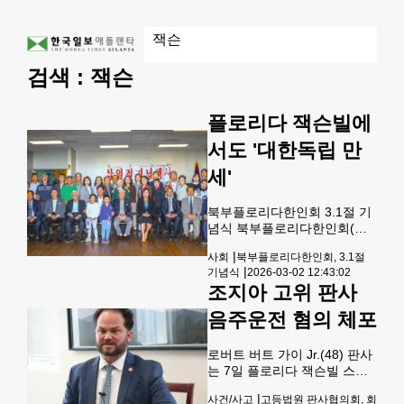
검색 :
잭슨
플로리다 잭슨빌에
서도 '대한독립 만
세'
북부플로리다한인회 3.1절 기
념식 북부플로리다한인회(회
장 조남용)는 3.1절 제107주년
|
사회
북부플로리다한인회, 3.1절
을 맞아 잭슨빌 한인동포 60명
|
기념식
2026-03-02 12:43:02
이 참석한 가운데 기념식을 개
조지아 고위 판사
최하고 3.1운동의 역사적 의미
와 숭고한 독립정신을 되새겼
음주운전 혐의 체포
다.잭슨빌 만다린 시니어센터
에서 열린 기념식은 이기홍 사
로버트 버트 가이 Jr.(48) 판사
무총장의 사회로 진행돼 국민
는 7일 플로리다 잭슨빌 스트
의례에 이어 이경선 한인회이
립 클럽 주차장에서 벤츠 차량
사장의 기념사, 이대명 목사주
|
사건/사고
고등법원 판사협의회, 회
을 후진하다 픽업 트럭과 접촉