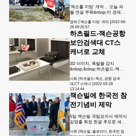
Hole) 경제 심포지엄(잭슨홀
‘잭슨홀 미팅’ 개막… 오늘 파
미팅)’을 계기로 연방준비제도
월 연설 주목&nbsp;미 경제의
(Fed·연준)를 비롯한 각국 중
향방을 가늠할 수 있는 ‘잭슨홀
앙은행 사이에서 최근의 인플
|
|
경제
‘잭슨홀 미팅’ 개막
2022-08-
미팅’이 25일 개막되면서 미국
레이션이 일시적 현상이 아니
26 09:20:57
은 물론 글로벌 경제계와 투자
라 구조적인 고물가 시대로의
하츠필드-잭슨공항
자들이 온통 와이오밍주 그랜
전환 과정일 수 있다는 우려가
드 티톤 국립공원에 위치한 잭
보안검색대 CT스
고개를 들고 있다.&
슨홀 시에 쏠리고 있다. 매년
이곳에서 연방준비은행 주최
캐너로 교체
로 열리는 이 행사는 주요국 중
앙은행 총재와 재무장관, 저명
3D 이미지, 폭발물 감지
학자들이 참석하는 대형 이벤
&nbsp;&nbsp;하츠필드-잭슨
트로 26일 진행될 제롬 파월
국제공항이 5,500만달러를 들
연준 의장의 연설에 가장 큰 스
|
사회
하츠필드-잭슨, 공항 검색
여 기내 반입 가방 등을 검사하
포트라이트가 비칠 전망이다.
|
대,CT 스캐너
2022-03-28
는 보안검색대 엑스레이 기계
25일 행사장 부근에서 환경단
13:14:44
를 보다 정밀한 기술의 CT스
체 회원들이 기후변화 경각심
잭슨빌에 한국전 참
캐너로 교체할 예정이
을 촉구하는 피켓 시위를 벌이
다.&nbsp;CT(Computed
전기념비 제막
고 있다
Tomography, 컴퓨터단층촬
영) 스캐너는 보안검색 시 고
5일 잭슨빌 국립묘지서 제막식
품질의 이미지를 제공해 검색
김영출 회장 한글 추모문 새
대 앞의 대기시간을 줄일 수 있
겨 플로리다 잭슨빌에 한국전
을 것으로 기대한다고 공항측
|
사회
잭슨빌, 플로리다, 한국전 참
참전기념비가 세워져 지난 5일
은 밝혔다.엑스레이 기계가 2D