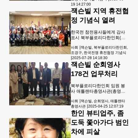
빌 사우스사이드 시니어 센터
에 위치한 구 베스트 바이 건물
19 14:27:00
에서 임시총회 및 광복절 80주
에 입점한다.4만5,799sqf 규모
잭슨빌 지역 휴전협
년 기념식을 개최했다.잭슨빌
의 이 매장은 매일 오전 9시부
한인동포 90명이 모인 가운데
터
정 기념식 열려
3시부터 1부 순서는 총회를 열
어 29대 북부플로리다 한인회
한국전 참전용사들에게 감사
장 선거공고 한 달 동안 회장
표시 북부플로리다한인회(회
입후보 등록자를 기다렸지만
장 조경구, 잭슨빌)는 26일 오
후보 등록이 없어 이재열 선관
|
사회
잭슨빌, 북부플로리다한인회,
전 11시 더 플릿 리저브 홀에
위원장은 즉석에서 조남용 사
조경구, 한국전쟁 휴전협정 기념식
서 제72주년 한국전쟁 휴전협
무총장을 추천했다.하지만 조
|
2025-07-28 14:18:30
정 기념식을 열었다.이날 행사
사무총장은 본인이 아직은 회
잭슨빌 순회영사
에는 한국전 참전 미군, 애틀란
장을 할 수없는 입장을 밝히면
타 총영사관 김원중 영사, 올
178건 업무처리
서 시간을 달라고 요청해 11월
란도 홍금남 한인회장, 템파 최
중 임시
창건 전 힌인회장, 플로리다 월
북부플로리다한인회 임원 봉
남참전용사회 구자상 회장 등
사 애틀랜타총영사관(총영사
동포 110명 참석한 가운데 성
서상표)은 지난 23일과 24일
황리에 개최됐다.이대명 목사
|
사회
잭슨빌, 순회영사, 애틀랜타
북부플로리다한인회(회장 조
의 개회기도에 이어 국민의례,
|
총영사관
2025-04-25 12:07:19
경구)와 함께 잭슨빌 인근에
김원중 영사의 환영사, 조경구
한인 뷰티업주, 좀
거주하고 있는 동포들의 민원
한인회장의 인사말이 이어졌
업무를 도와주기 위해 순회영
다.조경구 회장은 “한반도의
도둑 쫓아가다 범인
사업무를 실시했다.이번 순회
평화와 자유를 지키기 위해 희
영사업무는 4월23일(수)에는
차에 피살
생한
오후 2시부터 5시까지, 다음날