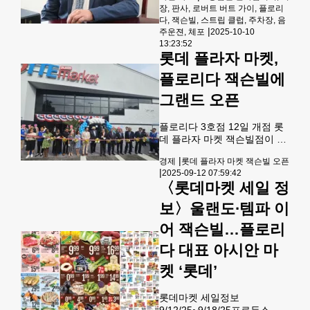
님의교회)의 대한민국을 위한
장, 판사, 로버트 버트 가이, 플로리
사고를 낸 후 도주 시도 혐의로
기도, 채종훈 전 플로리다연합
다, 잭슨빌, 스트립 클럽, 주차장, 음
체포됐다. 당시 심하게 취한 상
회장의 독립선언문 낭독, 조남
|
주운젼, 체포
2025-10-10
태에서 차를 제대로 주차하지
용 회장의 뮤지컬 ‘영웅’ 안중
13:23:52
못해 주차요원이 직접 차를 유
근 의사의 대사 낭독과 뮤지컬
롯데 플라자 마켓,
도했다는 진술 확보. 사고 후
음악 공연 열창이 이어져 참석
픽업트럭 운전자가 보험 정보
플로리다 잭슨빌에
자 모두가 감동
를 요청했지만 500달러를 제
그랜드 오픈
안하며 합의를 시도했고, 경찰
조사 과정에서 술 냄새를 풍기
며 횡설수설한 정황이 드러났
플로리다 3호점 12일 개점 롯
다. 체포 후 음주 측정 거부.
데 플라자 마켓 잭슨빌점이 12
3000달러 보석금 내고 석방,
일 오전 정식 오픈했다. 앨빈
|
사법자격위원회에 신고 및 변
경제
롯데 플라자 마켓 잭슨빌 오픈
이 사장을 비롯한 주요 인사들
|
호인 선임.
2025-09-12 07:59:42
이 오프닝 테이프 컷을 하고 있
〈롯데마켓 세일 정
다. 미국 최고의 국제 슈퍼마
켓 체인 중 하나인 롯데 플라자
보〉울랜도∙템파 이
마켓이 2025년 9월 12일 플로
리다주 잭슨빌에 새로운 매장
어 잭슨빌…플로리
을 그랜드 오픈했다. 올랜도와
다 대표 아시안 마
탬파에 이어 플로리다에 세 번
째 매장을 오픈하는 이번 개점
켓 ‘롯데’
은 전국적으로 17번째 매장이
된다.알링턴 리젠시 지역 중심
롯데마켓 세일정보
부 애틀랜틱 블러바드 9355번
9/12/25~9/18/25프로듀스 코