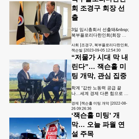
감사인사
진=독자제공&gt; 전 세계를 강
회 조경구 회장 선
타하고 있는 글로벌 IT 대란으
출
로 인해 애틀랜타 하츠필드-잭
슨 공항에서도 대규모 항공편
결항과 지연이 발생하는 등 큰
3일 임시총회서 선출돼&nbsp;
혼란이 일고 있다.19일 미 전
북부플로리다한인회(회장 김
국적으로 델타항공을 비롯해
오한)는 지난 3일 오후 1시 잭
유나이티드와 아메리칸 항공
|
사회
조경구, 북부플로리다한인회,
슨빌 한인장로교회 친교실에
등 주요 항공사들의 항공기 수
|
잭슨빌
2023-09-05 12:54:30
서 임시총회를 개최하고 차기
백편이 이미 결항돼 수만명의
“저물가 시대 막 내
회장에 조경구(사진) 전 회장
여행객들이 큰 불편을 겪고
을 선출했다.한종숙 대외협력
린다”… 잭슨홀 미
부장의 사회로 진행된 임시총
회는 김오한 회장의 개회선언
팅 개막, 관심 집중
과 국민의례가 있은 후 김오한
회장이 제28대 한인회장 선출
학계 “값싼 노동력 공급 끝
안건을 상정했다.이어 김영출
나…세계 경제 다른 힘으로 움
선거관리위원장의 인사 및 차
직여”&nbsp;&nbsp;25일 잭슨
기 한인회장 후보와 관련해 추
|
|
경제
잭슨홀 미팅 개막
2022-08-
홀 미팅이 열리는 와이오밍주
천을 진행했고, 조경구 전 회장
26 09:26:36
그랜드 티톤 국립공원 지역 잭
이 추천돼 참석인원의 찬성을
‘잭슨홀 미팅’ 개
슨홀에서 패트릭 하커(왼쪽)
받아 제28대 북부 플로리다 한
필라델피아 연방은행 총재가
막… 오늘 파월 연
인회장으로 당선됐다.&nbsp;
CNBC 앵커와 인터뷰를 하고
조경구 신임
있다. [로이터]25일 개막돼 3일
설 주목
간 열리는 ‘잭슨홀(Jackson