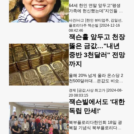
인 4월24일(목)은 오전 9시반
64세 한인 연말 앞두고“평생
부터 12시까지 영사업무를 실
가족에 헌신했는데”지인들 애
시했고, 장소는 10161
도… 성금 모금 더 나은 삶을
Centurion Parkway. suite 310
|
사건/사고
한인 뷰티업주, 김일선,
꿈꾸며 미국으로 이민 와 한평
Jacksonville, FL 32256의 오
|
플로리다주 잭슨빌
2024-12-16
생 가족을 위해 헌신하고 근면
피스 빌딩에서 진행됐다.애틀
08:42:46
하게 살아온 60대 한인 여성
랜타 총영사관의 김원연 민원
잭슨홀 앞두고 천장
뷰티업주가 연말을 앞두고 자
영사, 오상균
신의 매장에서 물건을 훔쳐 달
뚫은 금값…"내년
아나는 좀도둑을 뒤쫓다 범인
중반 3천달러" 전망
들의 차량에 깔려 안타깝게 생
을 마감하는 비극적인 사건이
까지
발생했다. 플로리다주 잭슨빌
에서 뷰티서플라이를 운영하
던 김일선(64)씨가 매장에 침
올해 20% 넘게 올라 온스당 2
입한 좀도둑을 막으려다 용의
천500달러대…은값도 비슷한
차량에 깔려 사망했다고 뉴스
흐름중국 금 수요 둔화는 가격
|
|
경제
금값,사상 최고가
2024-08-
4JAX, 액션뉴스JAX 등 지역
상승 제한 요인 다음 달 미국
20 08:03:15
언론이 보도했다. 보도에 따르
기준금리 인하에 대한 기대감
잭슨빌에서도 '대한
면 지난 6
이 고조된 가운데, 국제 금 가
격이 사상 최고가를 새로 쓰는
독립 만세!'
등 고공행진을 이어가고 있
다.20일 블룸버그통신에 따르
북부플로리다한인회 18일 광
면 금 현물 가격은 지난 16일
복절 기념식 북부플로리다한
처음으로 온스당 2천500달러
인회(회장 조경구)는 지난 18