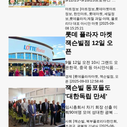
지에 위치한 이 새로운 매장은
너에서는 금싸라기 참외 BOX
기존 베스트 바이 매장을 활기
|
마트정보
마트정보,롯데마켓마트
9.99, 배추 BOX 9.99, 한국
넘치는 쇼핑
정보, 한인마트, 롯데마켓, 세일정
고구마 BOX 16.99, 백도(대)
보,롯데플라자,제철 과일∙야채, 플로
lb 0.99, 라고포도 pk 1.99, 파
|
리다 대표 아시안 마켓
2025-09-
(중) 7BN FOR 1.99, 깐마늘
08 15:25:21
JAR 14.99, 검은 자두 LB
롯데 플라자 마켓
0.99, 느타리버섯 LB 4.99, 청
경채 LB 0.99, 자색 고구마 LB
잭슨빌점 12일 오
1.49, 숙주 2PK FOR 3.00, 씨
픈
없는 청포도 PK 5.99, 그린 자
이언트 아이다호 감자 BAG
1.99, 해산물 버섯 2PK FOR
9월 12일 오전 10시 그랜드 오
1.00, 노란양파 BA
픈한국, 중국 등 아시안식품 전
문점 한국과 중국 등 아시아
|
경제
롯데플라자마켓, 잭슨빌점, 오
식료품을 전문으로 하는 글로
|
픈
2025-09-03 12:58:46
벌 슈퍼마켓인 롯데 플라자 마
잭슨빌 동포들도
켓이 잭슨빌에 9월 12일 매장
을 오픈한다고 발표했다.올랜
'대한독립 만세'
도와 탬파에 이어 플로리다 세
번째 롯데 플라자 마켓인 이 매
임시총회서 차기 회장 선출 미
장은 알링턴 리젠시 스퀘어 몰
뤄90여명 모여 성대한 광복 경
에서 멀지 않은 애틀랜틱 블러
축식 북부플로리다한인회(회
바드 9355번지(9355 Atlantic
|
사회
잭슨빌, 북부플로리다한인회,
장 조경구)는 지난 17일 잭슨
Blvd, Jacksonville, FL 32225)
|
조경구, 광복절 기념식
2025-08-