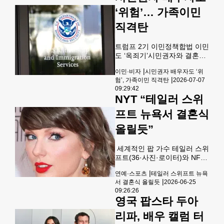
지 않고 함
(37)의 ‘세기의 결혼식’ 현장 인
‘위험’… 가족이민
근에서 수거된 쓰레기들이 ‘기
념품’으로 재포장돼 딱 하루 만
직격탄
에 ‘완판’됐다. 세계 최고 팝스
타의 행복한 순간을 조금이나
트럼프 2기 이민정책합법 이민
마 공유하고 싶은 팬들의 심리
도 ‘옥죄기’시민권자와 결혼에
가 쓰레기 구매로까지 이어졌
도 구금·자진 출국 증가“합법
다는 방증이다.AFP통신에 따
|
이민·비자
시민권자 배우자도 ‘위
이민 위축효과” 트럼프 2기 행
르면 뉴욕에서 활동하는 ‘저스
|
험’, 가족이민 직격탄
2026-07-07
정부가 합법적 이민 전반에 대
틴 지냐크’라는 이름의 아티스
09:29:42
해서도 규제를 대폭 강화하면
트는 스위프트와 NFL 선수 트
NYT “테일러 스위
서 그동안 비교적 안전하게 보
래비스 켈시(37)의
호받아 왔던 미국 시민권자의
프트 뉴욕서 결혼식
배우자들까지 직격탄을 맞고
올릴듯”
있는 것으로 나타났다. 이민 변
호사들과 이민자 권익단체들
은 시민권자와 결혼한 비시민
세계적인 팝 가수 테일러 스위
권자 배우자들조차 추방 우려
프트(36·사진·로이터)와 NFL
와 심사 강화, 처리 지연 등으
스타 트래비스 켈시(36)의 ‘세
로 인해 심각한 불안에 직면하
|
연예·스포츠
테일러 스위프트 뉴욕
기의 결혼식’이 오는 7월3일
고 있다고 지적했다.6일 공영
|
서 결혼식 올릴듯
2026-06-25
뉴욕 매디슨 스퀘어가든 경기
방송 NPR은 트럼프 대통령의
09:26:26
장에서 열릴 것으로 추정되는
영국 팝스타 두아
백악관 복귀 이후 단행된 급격
정황들이 나타나고 있다고 뉴
한 이민 정
욕타임스(NYT)가 24일 익명의
리파, 배우 캘럼 터
소식통들을 인용해 보도했