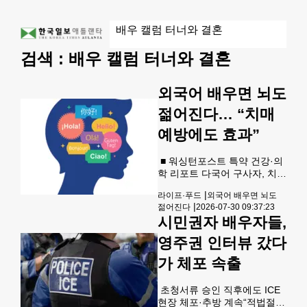
검색 :
배우 캘럼 터너와 결혼
외국어 배우면 뇌도
젊어진다… “치매
예방에도 효과”
■ 워싱턴포스트 특약 건강·의
학 리포트 다국어 구사자, 치매
진단 늦고 뇌 노화 더뎌2~3개
|
라이프·푸드
외국어 배우면 뇌도
언어 사용시 뇌 나이 6년 더 젊
|
젊어진다
2026-07-30 09:37:23
게 나타나“원 어민과의 꾸준한
시민권자 배우자들,
대화가 최고의 언어 학습
법”&lt;사진
영주권 인터뷰 갔다
=Shutterstock&gt; 새로운 언
어를 배우는 것은 뇌에 좋다.
가 체포 속출
다른 언어를 말하고 이해할 수
있다는 것은 일종의 정신적 자
초청서류 승인 직후에도 ICE
극을 제공하며, 이는 나이가 들
현장 체포·추방 계속“적법절차