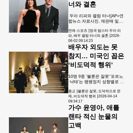
너와 결혼
다. 스위프트는 2023년 켈시와
의 연애를 공식적으로 밝혔고
지난해 약혼 소식이 전해졌다.
두아 리파와 캘럼 터너[AP=연
최근에는 결혼이 임박했다는
합뉴스 자료사진. 재판매 및
보도가 이어져 왔다. 다만, 결
DB 금지] 영국 싱어송라이터
혼식과 관련한 공식적인 발표
|
연예·스포츠
영국 팝스타 두아 리
두아 리파(30)가 영국 배우 캘
는 나오지 않은 상태다. 보도에
|
파, 배우 캘럼 터너와 결혼
2026-
럼 터너(36)와 2년여 열애 끝
따르면 유명 행사 기획사 위닉
06-02 09:14:23
에 결혼했다.1일 BBC 방송에
배우자 외도는 못
프로덕션은 내달 3일 열리
따르면 리파와 터너는 지난달
31일 런던의 옛 메릴본 타운홀
참지… 미국인 꼽은
건물에서 결혼식을 올렸다. 리
‘비도덕적 행위’
파는 하얀 치마 정장에 챙이 넓
은 모자 차림이었으며 터너는
남색 정장을 입었다. 2024년
10명 9중 ‘불륜은 잘못’‘포르노
초부터 이들의 열애설이 확산
·낙태’는 팽팽정치 성향별로 인
했다. 리파는 지난해 패션지 영
식 차 미국인들은 다양한 사회
국 보그와 한 인터뷰에서 터너
|
종교
불륜은 잘못, 도덕적으로 문
적 이슈에 대해 전반적으로 관
와 약혼했다고 확인하면서 "정
|
제, 비도덕적 행위
2026-04-14
대한 입장을 보이는 것으로 나
말 신난다"며 "함께 나이 들고
09:34:17
타났다. 여론조사기관 퓨리서
가수 윤영아, 애틀
인생
치 센터가 실시한 설문조사에
서 응답자의 약 75%는 자녀 체
랜타 적신 눈물의
벌이 도덕적으로 문제되지 않
고백
는다고 답했고 약 63%는 의사
의 도움을 받아 생을 마감하는