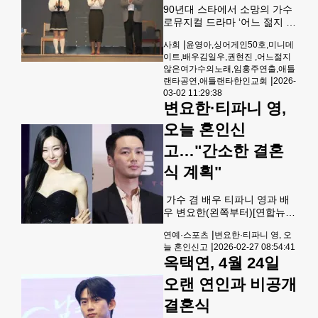
조력사 선택에 대해서도 문제
90년대 스타에서 소망의 가수
가 없다는 생각을 밝혔다. 퓨리
로뮤지컬 드라마 ‘어느 젊지 않
서치 센터가 15가지 행위에 대
은 여가수의 노래’ 성황임홍주
한 미국인의 도덕적 인식을 파
|
사회
윤영아,싱어게인50호,미니데
연출·김일우 출연 1990년대
악하기 위해 실시한 설문조사
이트,배우김일우,권현진 ,어느젊지
‘미니 데이트’로 가요계를 평정
결과를 자세히 살펴본다. 최근
않은여가수의노래,임홍주연출,애틀
했던 가수 윤영아가 애틀랜타
|
실시된 여론 조사에서 미국
랜타공연,애틀랜타한인교회
2026-
무대 위에서 자신의 굴곡진 삶
03-02 11:29:38
을 한 편의 드라마로 풀어내며
변요한·티파니 영,
관객들에게 깊은 울림을 선사
했다.지난달 28일 토요일 애틀
오늘 혼인신
랜타 한인교회(Korean
고…"간소한 결혼
Church of Atlanta UMC:담임
목사 권혁원) 대예배실에서 열
식 계획"
린 뮤지컬 드라마 ‘어느 젊지
않은 여가수의 노래’는 스타의
가수 겸 배우 티파니 영과 배
화려함 뒤에 가려진 인간 윤영
우 변요한(왼쪽부터)[연합뉴스
아의 고독과 절망, 그리고 신앙
자료사진. 재판매 및 DB 금
을 통한 회복의
|
연예·스포츠
변요한·티파니 영, 오
지] 배우 변요한(40)과 가수 겸
|
늘 혼인신고
2026-02-27 08:54:41
배우 티파니 영(37)이 혼인신
옥택연, 4월 24일
고를 하고 법적으로 부부가 됐
다.변요한의 소속사 팀호프는
오랜 연인과 비공개
"배우 티파니 영과 변요한이
오늘 서로에 대한 깊은 신뢰와
결혼식
사랑을 바탕으로 혼인신고를