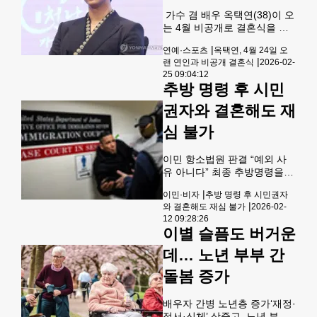
마쳤다"고 27일 밝혔다.소속사
가수 겸 배우 옥택연(38)이 오
는 "계속되는 소식으로 혹여
는 4월 비공개로 결혼식을 올
피로감을 느끼실까 조심스러
린다.25일 가요계에 따르면 옥
운 마음도 있다"면서도 "두 배
|
연예·스포츠
옥택연, 4월 24일 오
택연은 4월 24일 서울 시내 모
우가 늘 큰 사랑으로 지켜봐 주
|
랜 연인과 비공개 결혼식
2026-02-
처에서 오랜 연인과 백년가약
신 팬들께 가장 먼저 소식을 전
25 09:04:12
을 맺는다. 소속사 피프티원케
하고 싶다는 뜻을 전해왔다"고
추방 명령 후 시민
이는 신부가 연예인이 아닌 만
말했다. 결혼식
큼, 결혼식과 신부에 대한 정보
권자와 결혼해도 재
를 공개하지 않았다.옥택연은
심 불가
지난해 11월 자필 편지를 통해
결혼 계획을 직접 밝힌 바 있
다. 그는 당시 "오랜 시간 저를
이민 항소법원 판결 “예외 사
이해하고 믿어준 한 사람과 평
유 아니다” 최종 추방명령을
생을 함께하기로 약속했다"며
받은 뒤 미국 시민권자와 결혼
"서로에게 든든한 존재가 되어
|
이민·비자
추방 명령 후 시민권자
했더라도 이는 추방 재심을 허
주며 앞으로의 삶을 함께 걸어
|
와 결혼해도 재심 불가
2026-02-
용하는 ‘예외적 사유’에 해당하
가려 한다"고 말했다.옥택연은
12 09:28:26
지 않는다는 연방 이민 항소법
이별 슬픔도 버거운
지난해 12월 KBS
원(BIA)의 판결이 나왔다.BIA
는 지난 5일 선고에서 추방명
데… 노년 부부 간
령 확정 이후 시민권자와 혼인
돌봄 증가
한 사실만으로는 직권 재개 사
유가 될 수 없다고 판시했다.
이번 결정은 말프러스 수석 항
배우자 간병 노년층 증가‘재정·
소 이민판사가 이끄는 3인 재
정서·신체’ 삼중고 노년 부부