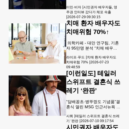
어도 뇌를 활발하고 예리하게
중 체포”비판 DHS“기존 추방
유지하는 데 도움이 된다. 실제
|
이민·비자
시민권자 배우자들, 영
명령 집행” 도널드 트럼프 행
로 연구자들은 여러 언어를 사
주권 인터뷰 갔다가 체포 속출
정부가 이민법 집행을 대폭 강
용하는 사람이 치매 진단 시기
|
2026-07-29 09:30:15
화하면서 영주권 인터뷰에 참
를 늦추고 뇌의 노화 속도를 늦
치매 환자 배우자도
석하거나 정규 이민수속을 밟
출 수 있다는
던 이민자들이 현장에서 연방
치매위험 70%↑
이민세관단속국(ICE)에 체포
되는 사례가 잇따라 논란이 커
의학카페 - 대만 연구팀, 기혼
지고 있다. 시민권자와 결혼해
자 95만명 분석 “치매 배우자
영주권을 신청하는 과정에서
여성 74%·남성 69% 높아” 치
도 기존 추방 명령이 있는 경우
|
라이프·푸드
치매 환자 배우자도
매 환자의 배우자는 치매 환자
인터뷰 현장에서 즉시 구금하
|
치매위험 70%
2026-07-23
의 배우자가 아닌 사람보다 치
거나 추방하는 사례가 늘어나
09:48:59
매에 걸릴 위험이 약 70% 더
면서 이민자 사회와 이민 전문
[이런일도] 테일러
높다는 연구 결과가 나왔다.대
변호사들은 “영주권 절차 자체
만 국가위생연구원(NHRI) 우
스위프트 결혼식 쓰
가 함정이 되고 있다”고 우려
치신 박사팀은 21일 미국의사
하고 있다
레기 ‘완판’
협회 학술지 JAMA 네트워크
오픈(JAMA Network Open)에
서 대만 기혼자 95만여 명을
“담배꽁초·병뚜껑도 기념품”결
대상으로 치매 환자의 배우자
혼식 열린 MSG 인근서뉴욕 아
가 치매에 걸릴 위험을 분석,
티스트 수거 판매 테일러 스위
이런 연관성을 확인했다고 밝
|
사회
테일러 스위프트 결혼식 쓰레
프트와 트래비스 켈시 커플.
혔다.연구팀은 이 연구는 치매
|
기 ‘완판
2026-07-10 09:17:54
[로이터] 21세기 미국 대중문
위험이 환자 개인에만 국한되
시민권자 배우자도
화의 아이콘 테일러 스위프트