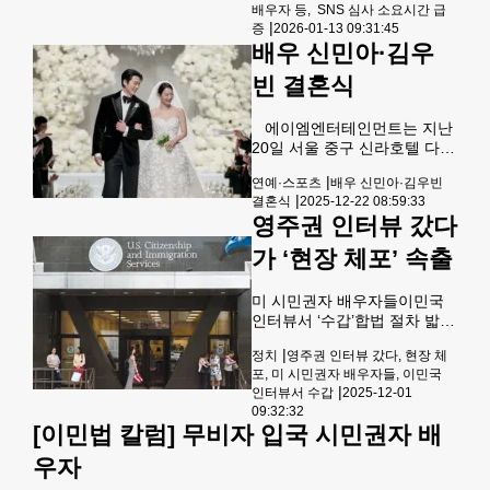
뷔해 '추격자'(2007), '국가대
배우자 등, SNS 심사 소요시간 급
는 시민들이 길게 줄을 늘어서
표'(2009), '범죄와의 전쟁:
|
증
2026-01-13 09:31:45
있다. [연합]연방 정부가 취업
배우 신민아·김우
비자 심사 절차를 대폭 강화하
면서 한국 등 해외 주재 미국
빈 결혼식
영사관에서 비자 인터뷰 일정
변경과 지연 사태가 잇따르고
에이엠엔터테인먼트는 지난
있다. 특히 H-1B와 H-4 비자
20일 서울 중구 신라호텔 다이
(H-1B 비자 소지자의 배우자
너스티홀에서 열린 신민아와
와 21세 미만의 자녀들에게 발
|
연예·스포츠
배우 신민아·김우빈
김우빈의 웨딩 본식 사진을 22
급되는 동반 비자) 신청자들이
|
결혼식
2025-12-22 08:59:33
일 공개했다. 2025.12.22 [에
큰 혼란을 겪고 있으며, 세계
영주권 인터뷰 갔다
이엠엔터테인먼트 제공. 재판
최대 H-1B 인력 공급국인 인도
매 및 DB 금지]
가 ‘현장 체포’ 속출
미 시민권자 배우자들이민국
인터뷰서 ‘수갑’합법 절차 밟았
는데도불법혐의 적용해 ‘파
|
정치
영주권 인터뷰 갔다, 현장 체
문’가족분리·인권침해 논란 미
포, 미 시민권자 배우자들, 이민국
시민권자와 결혼한 외국인 배
|
인터뷰서 수갑
2025-12-01
우자들이 영주권 신청을 위해
09:32:32
마지막 절차인 인터뷰에 참석
[이민법 칼럼] 무비자 입국 시민권자 배
했다가 연방 이민 당국에 의해
체포되는 사태가 전국에서 잇
우자
따르고 있어 파문이 일고 있다.