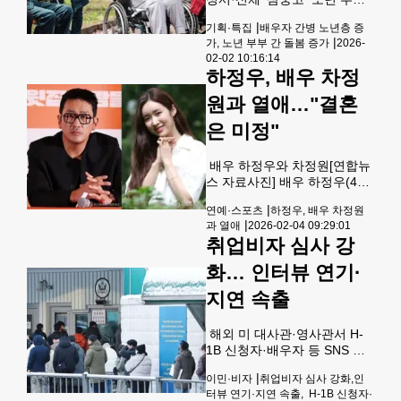
판부가 내렸다.판결문에 따르
간 간병을 하는 경우가 늘고 있
면 아밋 야다브는 2008년 입국
|
기획·특집
배우자 간병 노년층 증
다. 재정, 정서, 신체적으로 큰
후 비자를 초과 체류했고,
|
가, 노년 부부 간 돌봄 증가
2026-
부담을 피할 수 없기 때문에 적
2013년 이민판사로부터 추방
02-02 10:16:14
절한 대책 마련이 시급하다는
하정우, 배우 차정
명령을 받았다. 2014년 BIA
지적이다. [로이터] 로리 곤살
레스(75) 씨는 간호 교육을 받
원과 열애…"결혼
은 적이 없다. 그러나 현재 그
은 미정"
녀는 남편의 전업 간병인 역할
을 담당하고 있다. 애리조나주
피닉스의 자택에서 남편의 목
배우 하정우와 차정원[연합뉴
욕과 옷 입기, 거동을 돕고 식
스 자료사진] 배우 하정우(47)
사까지 챙긴다. 그년 지난 3년
와 차정원(36)이 열애 중이다.
동안 남편을 집에 혼자 두고 외
|
연예·스포츠
하정우, 배우 차정원
차정원의 소속사 사람엔터테
출한 적이 없다. 곤살레스 씨는
|
과 열애
2026-02-04 09:29:01
인먼트는 4일 두 사람이 교제
남편의 치매가 앞으로 악화될
취업비자 심사 강
중이라고 밝혔다.하정우 소속
것이
사 워크하우스컴퍼니는 "(하정
화… 인터뷰 연기·
우가) 교제 중인 분이 계신 것
은 맞다"면서도 "결혼 관련 내
지연 속출
용은 확정이 아니다"라고 덧붙
였다. 앞서 일부 매체들은 하정
해외 미 대사관·영사관서 H-
우가 오는 7월 결혼식을 올릴
1B 신청자·배우자 등 SNS 심
예정이며, 상대는 배우 차정원
사 소요시간 급증 한인 등 신청
이라고 보도한 바 있다.하정우
|
이민·비자
취업비자 심사 강화,인
자 ‘발동동’ 지난 달 서울 주한
는 영화 '마들렌'(2002)으로 데
터뷰 연기·지연 속출, H-1B 신청자·
미 대사괸 앞에 비자를 받으려