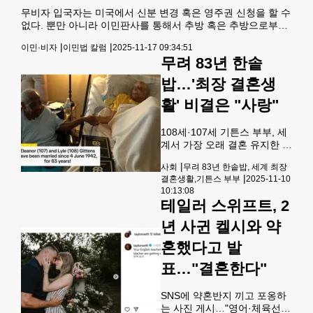
뉴욕타임스(NYT)는 ‘영주권
무비자 입국자는 미국에서 신분 변경 혹은 영주권 신청을 할 수
인터뷰가 수갑으로 끝났다’는
없다. 뿐만 아니라 이민판사를 통해서 추방 혹은 추방으로부터
제목의 기사를 통해 인터뷰를
구제를 요청할 수 있는 권리가 없다. 다만 시민권자의 직계 가
위해 정부 기관을 스스로 방문
|
|
이민·비자
이민법 칼럼
2025-11-17 09:34:51
족에 한해서 미국내에서 영주권 신청을 할 수 있다. 시민권자의
한 이민자들이 면담이 끝나는
무려 83년 한솥
배우자나 부모 그리고 아직 21살이 넘지 않는 자녀가 시민권자
즉시 수갑이 채워져 연행되면
의 직계가족이다. 이들은 무비자로 입국을 하더라도 영주권 신
서, 미국의 ‘가족 통합’ 이민 원
밥…'최장 결혼생
청이 가능하지만 거기에는 여러가지 제약이 있다. -시민권자 직
칙이 사실상 무너지고 있다는
계 가족은 언제 미국내에서 영주권을 신청할 수 있나?▲무비자
활' 비결은 "사랑"
비판이
로 입국한 시민권자 직계 가족은 무비자 유효기
108세·107세 기튼스 부부, 세
계서 가장 오래 결혼 유지한 부
부로 등재'세계 최장 부부' 기
|
사회
무려 83년 한솥밥, 세계 최장
록 세운 기튼스 부부론제비퀘
|
결혼생활,기튼스 부부
2025-11-10
스트 유튜브 영상 캡쳐. 재배포
10:13:08
및 DB금지 "우리는 서로 사랑
테일러 스위프트, 2
합니다", "제 아내를 사랑해
요"무려 83년간 결혼 생활을
년 사귄 켈시와 약
이어온 부부에게 비결을 묻자
혼했다고 발
두 사람은 약속한 듯 '사랑'이
라는, 진부하지만 쉽지 않은 답
표…"결혼한다"
을 내놨다.영국 일간 가디언은
8일 세계에서 가장 오랜 기간
결혼 생활을 유지한 부부로 공
SNS에 약혼반지 끼고 포옹하
식 인정된 기튼스 부부의 '러브
는 사진 게시…"영어·체육선생