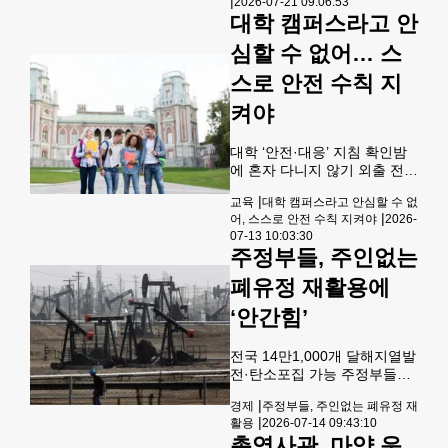
뷔했다. 이후 2024년 속편 ‘고
|
2026-07-21 09:06:53
를 발견했다고 월스트리트저
질라 x 콩: 뉴
대학 캠퍼스라고 안
널(WSJ)이 20일 보도했다.코
네티컷주 경찰에 따르면 유해
심할 수 없어… 스
3구 중 2구는 이 집의 전 소유
스로 안전 수칙 지
주와 그의 아들로 확인됐다. 나
머지 유해 1구는 DNA 감식을
켜야
통해 신원을 확인 중이다. 경찰
은 이들이 연쇄 범죄의 희생자
일 가능성은 낮은 것으로 보고
대학 ‘안전·대응’ 지침 확인밤
사망 경위를 조사 중이다.지난
에 혼자 다니지 않기 외출 전
2019년 이 주택을 구입한 전
‘안전 계획’ 세우기캠퍼스 안전
|
교육
대학 캠퍼스라고 안심할 수 없
소유주는 2024
서비스 활용 대학 캠퍼스는 절
|
어, 스스로 안전 수칙 지켜야
2026-
도나 폭력 등 각종 범죄로부터
07-13 10:03:30
완전히 자유로운 공간이 아니
주정부들, 주인없는
다. 특히 야간에는 더욱 신중한
행동이 요구된다. 대학 진학을
폐유정 재활용에
앞둔 학생과 학부모라면 캠퍼
‘안간힘’
스 안전 지침을 미리 확인하는
것이 필수적이다. 학교 관계자
에게 안전 정책을 확인하고 비
전국 14만1,000개 달해지열발
상 대응 지침을 숙지하는 일은
전·탄소포집 가능 주정부들이
대학 선택 시 결코 빠뜨려서는
폐쇄된 유정과 가스 시추공의
안 될 중요한 점검 항목이다. ■
|
경제
주정부들, 주인없는 폐유정 재
재활용에 나섰다. [로이터] 점
대학 캠퍼스 안전 수칙▲ 밤에
|
활용
2026-07-14 09:43:10
점 더 많은 주정부들이 폐쇄된
혼자 다니지 않기수업을 마치
총영사관, 마약 운
유정과 가스 시추공을 청정에