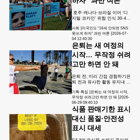
하자” 과반 여론
됐다. 이번 변경으로 외환시장
거래 시간이 월요일 오전 6시
호주·캐나다·브라질 이어 ‘디
부터 토요일 오전 6시로 대폭
지털 코카인’ 위험 인식 30·40
확대되면서 주말과 1월 1일을
대 찬성율 높아…정치성향 관
제외하고 사실상 24시간 원화
|
사회
미국인도 “16세 안되면 SNS
계없이 ‘규제하라’ 한목소
거래가 가능해졌다. 미국 달러
|
못쓰게 하자” 과반 여론
2026-07-
리 미국인 과반이 16세 미만
화를 제외한 다른 통화의 거래
04 12:40:30
미성년자에 대한 소셜미디어
은퇴는 새 여정의
시간은 현행대로 유지된
(SNS) 사용 금지를 지지한다
는 여론조사 결과가 나왔다.3
시작… 무작정 쉬려
일 미국 조사전문기관 퓨리서
고만 하면 안 돼
치센터의 최근 설문조사 결과
에 따르면 미국인 56%는 16세
미만 아동의 SNS 사용 금지를
은퇴 전, 미리 간접 경험하기은
지지한다고 답했으며 21%는
퇴 전과 유사한 활동 유지내 가
사용 금지를 반대한다고 말했
치관으로 일상 채우기새 취미
다. 응답자의 23%는 아직 이
|
기획·특집
은퇴는 새 여정의 시작,
로 인지 기능 자극 은퇴 후를
문제에 대해 확신이 없다고 응
|
무작정 쉬려고만 하면 안 돼
2026-
어떻게 보내느냐에 따라 노년
답했다.미국인 9천750명을 대
06-29 09:40:10
삶의 만족도가 크게 달라진다.
식품 판매기한 표시
상으로 한 이번 조사에서
은퇴 이후에도 의미와 목적을
유지하는 것이 새로운 인생 단
대신 품질·안전성
계에 잘 적응하기 위해 매우 중
표시 대세
요하다. [로이터] 은퇴는 많은
사람들에게 장기 휴가처럼 느
껴질 수 있지만, 이 시기를 어
CA·NY 음식물 쓰레기 줄이려