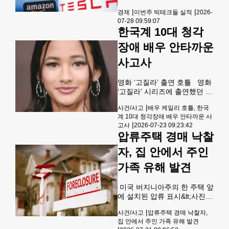
프랜드 팔콘 체험하기바디프
채증가 우려주가 변동성 계속
랜드 팔콘은 독립적으로 움직
|
|
경제
이번주 빅테크들 실적
2026-
높아져 인공지능(AI) 과잉 투
이는 다리 마사지 모듈이 탑재
07-28 09:59:07
자 우려가 커진 가운데 이번 주
된 콤팩트 헬스케어 로봇 안마
한국계 10대 청각
실적 발표를 하는 미국 빅테크
의
들이 험난한 시험대에 올랐
장애 배우 안타까운
다. 지난주 알파벳 주가가 급락
한 데 이어 이번 주는 마이크로
사고사
소프트·메타플랫폼·애플·아마
존닷컴 등의 실적 발표가 몰려
영화 ‘고질라’ 출연 호틀 영화
있어 증시 최대 분수령이 될 전
‘고질라’ 시리즈에 출연했던 한
망이다. 이번 주에만 S&amp;P
국계 청각장애인 배우 케일리
500 지수 편입 기업 150여곳
|
사건/사고
배우 케일리 호틀, 한국
호틀(사진·로이터)이 18세의
이 실적을 내놓는다. 지난 22
계 10대 청각장애 배우 안타까운 사
나이로 사망했다. 뉴욕타임스
일 장 마감 후 2분기 실적을 발
|
고사
2026-07-23 09:23:42
(NYT)는 지난 21일 호틀이 메
표한 알파벳 주가는 다음날
압류주택 경매 낙찰
릴랜드주 프레데릭에서 교통
7% 넘게 폭락
사고로 숨졌다고 보도했다. 호
자, 집 안에서 주인
틀이 탑승한 차량이 과속으로
차로를 벗어나는 바람에 일어
가족 유해 발견
난 사고로 추정된다고 프레더
릭 카운티 셰리프국은 설명했
미국 버지니아주의 한 주택 앞
다. 호틀은 9살이었던 2021년
에 설치된 압류 표시&lt;사진
영화 ‘고질라 vs. 콩’에서 콩과
=Shutterstock&gt; 미국 압류
수화로 소통하는 청각장애인
|
사건/사고
압류주택 경매 낙찰자,
주택 경매 낙찰자가 집 안에서
소녀 지아 역으로 할리웃에 데
집 안에서 주인 가족 유해 발견
주인 가족을 포함한 유해 3구