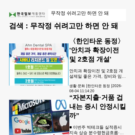
검색 :
무작정 쉬려고만 하면 안 돼
〈한인타운 동정〉
'안치과 확장이전
및 2호점 개설'
안치과 확장이전 및 2호점 개
설제일 좋은 가격, 장비와 임플
란트 재료를 사용하는 안치과
|
|
생활·문화
한인타운 동정
2026-
가 둘루스 1호점을 5A2에서
08-04 11:14:20
5A1 새 오피스로 확장 이전했
“자본지출·거품 겁
다(3525 Mall Blvd, NW). 사바
나 리치몬드 힐 2호점(9701
내는 증시 안정시킬
Ford Ave-Suite, Richmond
Hill, GA 31324)도 오픈했다.
까”
늦은 시간에도 오픈한다. 문의
=770-527-4311(둘루스), 912-
■ 이번주 빅테크들 실적증시
813-5791(리치몬드힐). 바디
지속 상승 분수령현금흐름·부