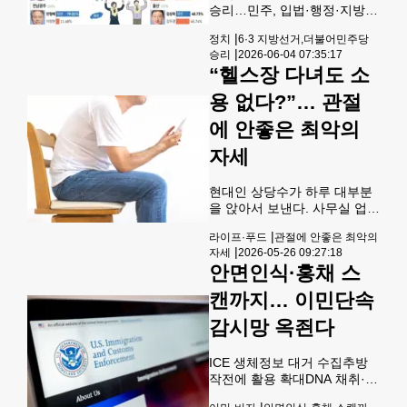
있던 차량 유리창문 밖으로까
승리…민주, 입법·행정·지방권
지 튕겨나오는 장면이 사고차
력 장악국힘에 '내란청산' 심판
|
정치
6·3 지방선거,더불어민주당
량 대시캠 영상에 잡혔다.그러
론 작동했지만…정권 견제심
|
승리
2026-06-04 07:35:17
나
리도 확인민주 차기 전대서 친
“헬스장 다녀도 소
명 vs 친청 계파 대결 예상…여
야 모두 권력지형 재편 가능
용 없다?”… 관절
성 [그래픽] 6·3 지방선거 광역
단체장 선거 결과(09시30분
에 안좋은 최악의
현재)(서울=연합뉴스) 이재윤
자세
원형민 기자 = 6·3 지방선거의
16개 광역단체장 선거가 더불
어민주당의 승리로 귀결된 전
현대인 상당수가 하루 대부분
망이다. 하지만 최대 격전지인
을 앉아서 보낸다. 사무실 업무
서울시장 선거에서 국민의힘
는 물론 긴 출퇴근 시간까지 더
|
라이프·푸드
관절에 안좋은 최악의
오세훈 후보가 더불어민주당
하면 하루 8~12시간을 거의 움
|
자세
2026-05-26 09:27:18
정원오 후보를 누르고 승리했
직이지 않는 경우도 드물지 않
안면인식·홍채 스
다. 오 후보는 개표 막판까지
다. 관절 전문가들은 잘못된 운
동이나 운동 부족보다 이 ‘오래
캔까지… 이민단속
앉아 있는 생활’을 더 경계해야
할 습관으로 꼽는다. 비싼 영양
감시망 옥죈다
제나 격한 운동보다 평소 자주
몸을 움직이는 것이 관절 건강
ICE 생체정보 대거 수집추방
에 더 중요할 수 있다는 설명이
작전에 활용 확대DNA 채취·위
다. 연골·관절 보존 분야 전문
치 추적도 도널드 트럼프 행정
가인 폴 리 영국 교수는 영국
|