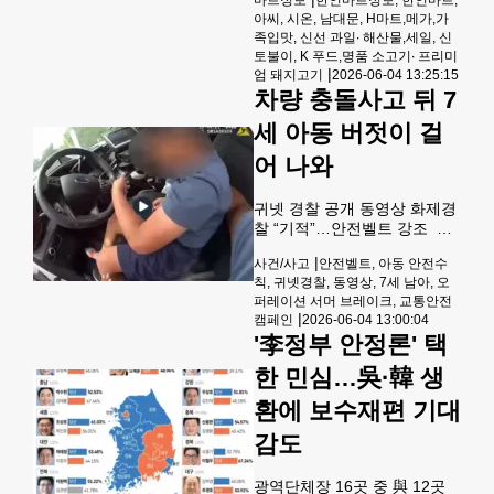
오징어채LB 15.99,수협 손질
아씨, 시온, 남대문, H마트,메가,가
냉동가자미 USA LB 3.99,씨없
족입맛, 신선 과일∙ 해산물,세일, 신
는수박 EA 4.49.냉동삼겹살
토불이, K 푸드,명품 소고기∙ 프리미
6MM LB 6.99, 간장양념돼지
|
엄 돼지고기
2026-06-04 13:25:15
목살불고기 LB 4.99에 제공된
차량 충돌사고 뒤 7
다.프로듀스 코너에서는 타미
망고 선물 박스11.99, 허니/아
세 아동 버젓이 걸
톨포 망고 선물박스 13.99,워
어 나와
러크레스EA 1.29, 화이트 양배
추 LB 0.99,백천도 복숭아LB
2.99,라임EA 1.99, 칠레 단감
귀넷 경찰 공개 동영상 화제경
싱글 박스44.99,생강LB 1.49,
찰 “기적”…안전벨트 강조 귀
헤스 아보가도 48
넷 경찰이 공개한 차량 충돌사
|
사건/사고
안전벨트, 아동 안전수
고 영상이 화제다. 영상에서는
칙, 귀넷경찰, 동영상, 7세 남아, 오
사고차량에 타고 있던 아동이
퍼레이션 서머 브레이크, 교통안전
스스로 걸어서 나오는 장면이
|
캠페인
2026-06-04 13:00:04
담겨 있다.경찰이 최근 공개한
'李정부 안정론' 택
영상에 나오는 교통사고는 지
난 5월 23일 러셀 로드와 뷰포
한 민심…吳·韓 생
드 드라이브 교차로에 발생했
환에 보수재편 기대
다.당시 사고는 교차로에서 직
진하던 픽업트럭을 우회전 하
감도
던 SUV 차량이 들이 받으면서
발생했다.이 사고로 픽업 트럭
에 타고 있던 한 소년이 열려
광역단체장 16곳 중 與 12곳