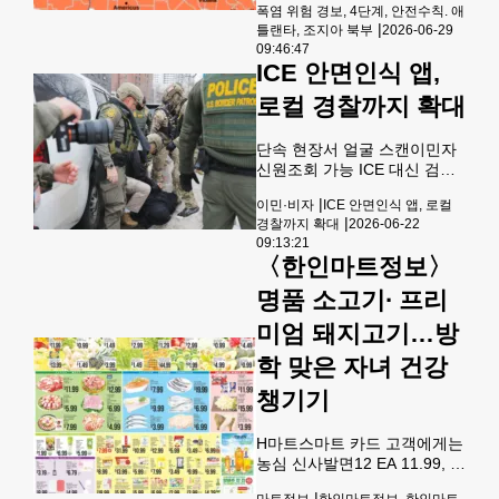
수 있다. 문의 및 체험예약
폭염 위험 경보, 4단계, 안전수칙. 애
상청은 29일 “높은 기온과 습
=678-615-3752, 470-914-
|
틀랜타, 조지아 북부
2026-06-29
도로 인해 체감온도가 크게 오
3814.애틀랜타한인회 차세대
09:46:47
르고 있다”면서 조지아 북부와
ICE 안면인식 앱,
리더십 포럼7월
중부 지역에 29일 정오부터 오
후8시까지 폭염 주의보를 발령
로컬 경찰까지 확대
했다.폭염주의보는 이번 주 한
낮 동안 내내 유지될 것으로 보
단속 현장서 얼굴 스캔이민자
인다.기상청은 이 기간 동안 메
신원조회 가능 ICE 대신 검문·
트로 애틀랜타의 한낮 최고기
체포도 “감시사회 우려” 확
온은 96도 내외에 체감온도는
|
이민·비자
ICE 안면인식 앱, 로컬
산 ICE의 안면인식 기술이 지
103도에 이를 것으로 예보했
|
경찰까지 확대
2026-06-22
방 경찰로까지 확대되고 있는
다. 에슨스와 메이컨, 콜럼버스
09:13:21
것으로 나타났다. 연방 요원들
지역 체감온도는 107도까지
〈한인마트정보〉
의 미네소타 이민 단속 당시 모
치솟을 것으로 전망됐다.특히
습. [로이터]연방 이민당국이
명품 소고기∙ 프리
사용해온 안면인식 기술이 지
미엄 돼지고기…방
방 경찰로까지 확대되고 있는
것으로 나타나면서 사생활 침
학 맞은 자녀 건강
해와 시민권 침해 논란이 커지
고 있다. 19일 NPR과 기술 전
챙기기
문매체 404미디어에 따르면
연방 국토안보부(DHS)가 최근
H마트스마트 카드 고객에게는
공개한 내부 문서는 일부 지방
농심 신사발면12 EA 11.99, 농
경찰이 연방 이민세관단속국
심 육개장사발면12 EA 11.99,
(ICE)의 모바일 안면인식
|
마트정보
한인마트정보, 한인마트,