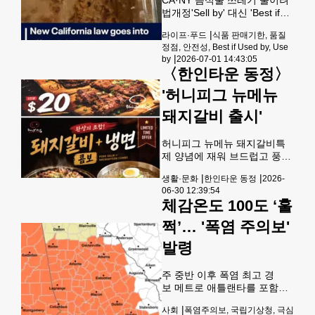
떻게 보내느냐에 따라 노년 삶
법개정'Sell by' 대신 'Best if
의 만족도가 크게 달라진다. 전
Used by'·'Use By' 캘리포니아
문가들은 은퇴 이후에도 의미
|
라이프·푸드
식품 판매기한, 품질
주 어바인에 거주하는 셰프이
있는 활동과 삶의 목적을 유지
정점, 안전성, Best if Used by, Use
자 요리 강사인 킴벌리 카우센
|
하는 것이 새로운 인생 단계에
by
2026-07-01 14:43:05
의 가정에서는 우유의 ‘판매 기
〈한인타운 동정〉
적응하는 데 중요하다고
한(sell by)’ 날짜를 두고 가족
간 의견이 분분하다. 딸은 날짜
'허니피그 뉴메뉴
가 지나면 무조건 버려야 한다
돼지갈비 출시'
고 생각하지만, 남편은 며칠 더
마셔도 괜찮다는 입장이다. 카
우센의 주방에서 벌어지는 이
허니피그 뉴메뉴 돼지갈비특
러한 논쟁은 캘리포니아를 비
제 양념에 재워 브드럽고 풍부
롯한 미 전역의 가정에서 반복
한 감칠 맛이 일품인 돼지갈비
되고 있다. 식품 포장에 제각각
|
|
생활·문화
한인타운 동정
2026-
1인분 20달러, 환상의 조합 돼
인 문구들이 표기되면서, 소비
06-30 12:39:54
지갈비+냉면 콤보28달러에 7
자들이 해당 식품이 단순히
체감온도 100도 ‘훌
월 15일까지 제공한다. 오전
11시-오후 3시 갈비탕을
쩍’… '폭염 주의보'
10.99에 제공한다. 바디프렌드
독립기념일 프로모션글로벌
발령
No.1 마사지체어 바디프렌드
가 6월 27일-7월 12일 독립기
주 중반 이후 폭염 최고 경
념일 프로모션을 진행한다.헬
보 메트로 애틀랜타를 포함한
스케어 로봇이 장착된
조지아 북부 대부분 지역에 폭
FALCON SV emddmf 체험할
|
사회
폭염주의보, 국립기상청, 극심
염 주의보가 발령됐다.국립기