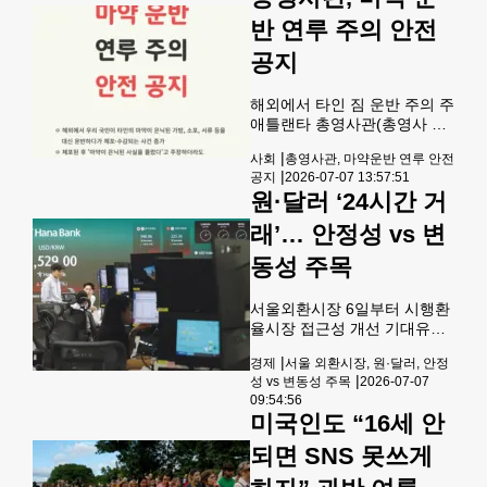
고 돌아가는
너지 용도로 더 쉽게 전환할 수
반 연루 주의 안전
있도록 법을 제정하고 있다고
파이낸셜타임스(FT)가 12일
공지
전했다.텍사스와 뉴멕시코는
지난해, 앨라배마는 올해 이런
해외에서 타인 짐 운반 주의 주
내용을 담은 법안을 통과시켰
애틀랜타 총영사관(총영사 이
다. 펜실베이니아는 비슷한 법
준호)이 해외에서 우리 국민이
안의 통과를 기다리고 있고, 오
|
사회
총영사관, 마약운반 연루 안전
타인(외국인 또는 내국인)의
클라호마는 내년 법안 통과를
|
공지
2026-07-07 13:57:51
가방, 소포, 서류 등을 대신 운
희망하고 있다.전임 바이든 행
원·달러 ‘24시간 거
반하다가 그 안의 마약이 적발
정부의 방치된 유정 폐쇄 자금
되어 체포·수감되는 사건이 계
래’… 안정성 vs 변
지원 프로그램은 석유
속해서 발생하고 있다며 우리
국민과 동포들이 마약 운반 연
동성 주목
루 범죄에 휩쓸리지 않도록 각
별한 주의를 당부하는 안전 공
서울외환시장 6일부터 시행환
지를 발령했다.체포된 후 마약
율시장 접근성 개선 기대유동
이 은닉된 사실을 몰랐다고 주
성 부족 땐 출렁 우려한국 경제
장하더라도 이러한 주장이 현
|
경제
서울 외환시장, 원·달러, 안정
체질 개선이 본질 24시간 외환
지 당국에 의해 받아들여지지
|
성 vs 변동성 주목
2026-07-07
시장 개장 첫날인 6일 서울 중
않는 경우가 대다수이며, 따라
09:54:56
구 하나은행 본점 딜링룸에서
서 마약 운반죄로 엄하게 처벌
미국인도 “16세 안
직원들이 지표를 보며 대화를
받을 수 있다. 일부 국가에서는
나누고 있다. [연합]서울 외환
되면 SNS 못쓰게
마약 운반
시장이 6일(이하 한국시간)부
터 주 5일 24시간 체제로 전환