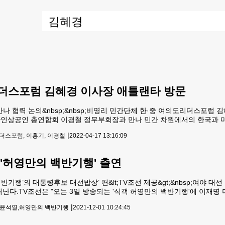
더스포럼 김혜경 이사장 애틀랜타 방문
만나 협력 논의&nbsp;&nbsp;비영리 민간단체 한·중 여의도리더스포럼
인상공인 총연합회 이경철 정무부회장과 만나 민간 차원에서의 한국과 미
지역 한인기업 및 동남부에 진출한 한국기업을 연계해 청년 일자리 연계 
|
더스포럼, 이홍기, 이경철
2022-04-17 13:16:09
연결해 공동협력하는 방안을 모색하고 있다고 밝히고 금년 안에 가시
 '허영만의 백반기행' 출연
 백반기행’의 대통령후보 대선밥상’ 편&lt;TV조선 제공&gt;&nbsp;여야 
떠난다.TV조선은 "오는 3일 방송되는 '식객 허영만의 백반기행'에 이재
후보가 출연하는 '대통령후보 대선밥상' 편에서는 두 후보의 과거 이야기부
|
,윤석열,허영만의 백반기행
2021-12-01 10:24:45
게 맥주)집'을 찾아 소년공 시절의