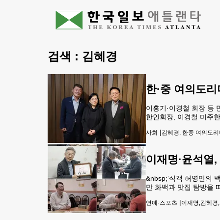
검색 :
김혜경
한·중 여의도리
이홍기·이경철 회장 등 
한인회장, 이경철 미주한
에서 교류하는 방안과 
|
사회
김혜경, 한중 여의도리
타와 한국의 지자체를 
이재명·윤석열,
&nbsp;‘식객 허영만의
만 화백과 맛집 탐방을 
다"고 1일 밝혔다.두 
|
연예·스포츠
이재명,김혜경
서울 을지로의 '가맥(가