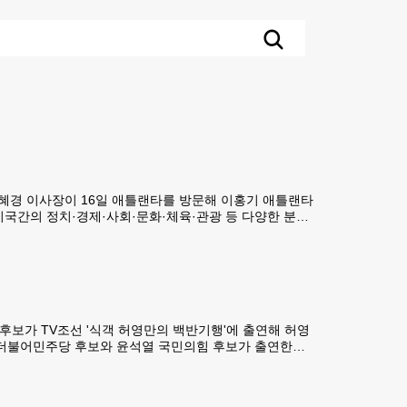
 김혜경 이사장이 16일 애틀랜타를 방문해 이홍기 애틀랜타
국간의 정치·경제·사회·문화·체육·관광 등 다양한 분야
지원사업 방안에 대해서 논의했다.김혜경 이사장은 애틀랜
대선 후보가 TV조선 '식객 허영만의 백반기행'에 출연해 허영
명 더불어민주당 후보와 윤석열 국민의힘 후보가 출연한
터 음식에 대한 철학 등 다양한 이야기를 담는다.이 후보는