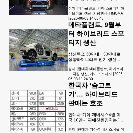
전무 등 기아의 주요 관계자들
참석 브라이언 카운티 소재 현
이 대거 참석했다.케이스 회장
|
정치
메타플랜트, 기아 스포티지 하
대차그룹 메타플랜트 아메리
은 “우리는 1986년부터 애틀
이브리드, 생산, 기념행사, HMGMA
카(HMGMA)가 기아차 스포티
랜타 지역사회에 함께 해왔으
|
2026-06-03 14:03:43
지 하이브리드 공식 생산에 들
며 기아 가족이라는 점을 자랑
메타플랜트, 9월부
어갔다.2일 메타플랜타에서는
스럽게 생각한다”면서 “새 기
기아 스포츠유틸리티차(SUV)
터 하이브리드 스포
아 차량
스포티지 하이브리드의 생산
티지 생산
개시를 기념하는 행사가 열렸
다.스포티지 하이브리드는 메
타플랜트에서 생산되는 첫 번
생산목표 30만대→50만대로
째 기아 모델이자 첫 하이브리
상향하이브리드 인기 생산 능
드 모델이다. 그룹 전체로는 현
력 확대8500명 고용목표 이미
대차 아이오닉5, 아이오닉9에
|
경제
현대차 메타플랜트, 하이브리
절반 채워 현대자동차그룹이
이어 세 번째 양산 차종이다.그
|
드 차량 생산, 기아 스포티지
2026-
조지아주 서배너 인근 전기차
동안 하이브리드 스포티지는
05-08 11:24:30
전용 공장(HMGMA)에서 기아
한국차 ‘숨고르
한국에서만 생산돼 왔다.이날
의 인기 모델인 '스포티지 하이
기념행사에는 브라
브리드' 생산을 공식화하며, 고
기’… 하이브리드
용 확대와 생산 유연성 확보라
판매는 호조
는 두 마리 토끼 잡기에 나섰
다. 현대차는 오는 9월 야간 근
무 교대조(2교대) 투입을 앞두
현대차·기아·제네시스4월 미
고, 향후 몇 주 내에 기아 스포
국 16만대 판매친환경차는 ‘역
티지 하이브리드 생산 계획을
대 최대’선수요 ‘기저효과’ 분
정식 발표할 예정이다. 공장 관
|
경제
현대차·기아·제네시스, 4월 미
석 현대차와 제네시스, 기아