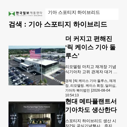
검색 :
기아 스포티지 하이브리드
더 커지고 편해진
‘릭 케이스 기아 둘
루스’
리모델링 마치고 재개장 기념
식기아차 고위 관계자 대거 참
석 대형 자동차 딜러인 릭 케
|
경제
릭 케이스 기아 둘루스, 재개
이스 오토모티브 그룹이 11개
장, 리모델링. 케이스 회장, 딜러십,
월 만에 기아 둘루스 매장 확장
|
기아차 북미법인
2026-08-04
공사를 마치고 재개장했다.지
10:54:13
난달 16일에 열린 재개장 기념
현대 메타플랜트서
행사에는 리타 케이스 회장 겸
최고경영자를 비롯해 기아 아
기아차도 생산한다
메리카 윤승규 북미권역 본부
장, 에릭 왓슨 영업부문 부사
스포티지 하이브리드 생산 시
장, 퍼시 본 남부지역 총괄운영
작2일 공식기념행사…주지사