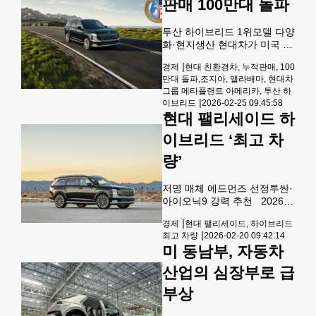
판매 100만대 돌파
표하는 주요 자동차 생산 거점
으로 성장했다. 이날 브라이언
투산 하이브리드 1위모델 다양
캠프(오른쪽에서 4번째) 조지
화·현지생산 현대차가 미국 시
아 주지사와 기아 미국법인 윤
장에서 친환경차 누적 판매
승규 사장(두 번째)이 관계자
|
경제
현대 친환경차, 누적판매, 100
100만대를 달성했다고 24일
들과 자리를 함께 했다. [기아
만대 돌파,조지아, 앨라배마, 현대차
밝혔다. 현대차는 2011년 미국
제공]
그룹 메타플랜트 아메리카, 투산 하
시장에서 쏘나타 하이브리드
|
이브리드
2026-02-25 09:45:58
판매를 시작한 이래 지난 1월
현대 팰리세이드 하
까지 하이브리드차와 전기차,
수소차를 포함한 친환경차를
이브리드 ‘최고 차
총 101만4,943대를 판 것으로
량’
나타났다. 현대차의 미국 판매
량에서 친환경차가 차지하는
비중도 22.4%로 20%를 처음
저명 매체 에드먼즈 선정투싼·
으로 넘었다. 지난해에도 25만
아이오닉9 강력 추천 2026
9,419대로 연간 최다 판매량을
현대 팰리세이드 하이브리드
기록하며 친환경차 판매 비중
|
경제
현대 팰리세이드, 하이브리드
(HEV)가 저명한 자동차 매체
을 26.4%까지 끌어올렸다. 현
|
최고 차량
2026-02-20 09:42:14
‘에드먼즈’의 최고 영예인
대차가 미국에서 판
미 동남부, 자동차
‘2026 에드먼즈 Top Rated
Best of the Best Award’를 수
산업의 심장부로 급
상했다. 에드먼즈는 시장에 출
시된 모든 신차를 대상으로 실
부상
제 주행 테스트 진행 후,각 부
문별 베스트 모델을 선정했다.