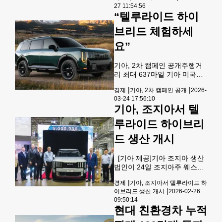
로 높은 연비를 제공하는 하이
27 11:54:56
SUV로 쏠리고 있다. 현재 전국
“텔루라이드 하이
브리드 파워트레인과
의 일반 무연 휘발유 평균 가격
은 갤런당 약 4달러에 육박한
브리드 체험하세
다. 조지아주의 경우, 주 정부
요”
의 유류세 징수 중단 조치 덕분
에 목요일 기준 평균 가격이 약
3.62달러(AAA 집계)로 전국
기아, 2차 캠페인 공개주행거
평균보다는 낮지만, 불과 한 달
리 최대 637마일 기아 미국법
전 2.78달러였던 것과 비교하
인이 2027년형 올 뉴 텔루라이
면 가파른 상승세다.자동차 소
|
|
경제
기아, 2차 캠페인 공개
2026-
드 SUV의 크리에이티브 캠페
유는 장기적인 비용이 발생하
03-24 17:56:10
인 두 번째 광고를 공개했다.
는 일이며, 보험료를 제외하고
기아, 조지아서 텔
최초의 하이브리드 차량인 2세
가장 큰 변동 비용은
대 텔루라이드는 자신감 있는
루라이드 하이브리
주행 성능과 경쾌한 가속 성능
에 더해 뛰어난 효율성과 동급
드 생산 개시
최고 수준의 안락함 및 편의성
을 제공한다. 이번 크리에이티
[기아 제공]기아 조지아 생산
브 캠페인 ‘바다사자’(Sea
법인이 24일 조지아주 웨스트
Lion) 편은 한 가족이 아이의
포인트 공장에서 2027년형 올
꿈을 이루기 위해 떠나는 여정
|
경제
기아, 조지아서 텔루라이드 하
뉴 텔루라이드 생산을 개시했
을 담았다. 텔루라이드 터보 하
|
이브리드 생산 개시
2026-02-26
다. 2009년 양산을 시작한 기
이브리드의 넓은 2열 공간에서
09:50:14
아 조지아는 이날 누적 생산
좋아하는 인형을 안은 아이와
현대 친환경차 누적
500만대 달성도 기념했다. 기
함께 가족은 계곡과 산
아 조지아는 남동부 지역을 대