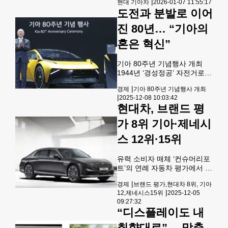
동력차 시장에서는 총 152만
|
현대 기아차
2026-01-07 11:55:17
와 기아 스포티지 하이브리드
2,042대가 판매돼 전년보다
도전과 분발로 이어
가 이름을 올렸다. 혼다 시빅과
2.6% 감소했다.
토요타 캠리도 포함된 이번 리
진 80년… “기아의
스트는 고물가 시대에 합리적
인 차량 구매를 원하는 소비자
혼은 혁신”
들에게 실질적인 가이드를 제
공할 것으로 기대된다.
기아 80주년 기념행사 개최
1944년 ‘경성정공’ 자전거로
시작 정의선(왼쪽 부 번째) 현
|
경제
기아 80주년 기념행사 개최
대차그룹 회장과 손호성(오른
|
2025-12-08 10:03:42
쪽) 기아 사장 등 현대차그룹
현대차, 브랜드 평
임직원이 5일 경기 용인 기아
비전스퀘어에서 기아가 창립
가 8위 기아·제네시
80주년을 맞아 손보인 미래 콘
셉트카‘비전 메타투리스모’와
스 12위·15위
기념 촬영을 하고 있다. [연
합] “기아는 한국 산업사에 매
유력 소비자 매체 ‘컨슈머리포
우 특별한 회사입니다. 수많은
트’의 연례 자동차 평가에서 한
위기와 어려움을 이겨냈습니
국 자동차 브랜드들이 중·상위
다. 기아의 80년은 한 편의 서
|
경제
브랜드 평가,현대차 8위, 기아
권에 머물렀다 컨슈머리포트
사시와 같은 위대한 여정이었
|
12,제네시스15위
2025-12-05
가 4일 발표한 연례 자동차 브
습니다.” 정의선 현대자동차그
09:27:32
랜드 평가에서 전체 31개 브랜
룹 회장은 지난 5일 경기 용인
“디스플레이도 내
드 중 스바루가 종합 점수 82
시 기아 비전스퀘어에
점으로 BMW(2위)를 제치고 1
취향대로”… 맞춤