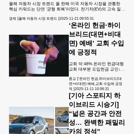
올해 자동차 시장 트렌드 올 한해 미국 자동차 시장을 관통한
성차 업체들부터 미국과 일본,
핵심 키워드는 단연 ‘균형 회복’이었다. 전기차(EV)의 고속 질주
독일 등 내로라 하는 글로벌 업
가 잠시 멈춘 가운데 하이브리드(HEV)와 플러그인 하이브리드
체들이 총출동한 LA 오토쇼는
|
|
경제
올해 자동차 시장 트렌드
2025-11-21 09:55:31
(PHEV)가 다시 전면으로 올라섰다. 동시에 첨단운전자보조시
내년도 자동차 시장의 트렌드
‘온라인 헌금·하이
스템(ADAS)은 특정 브랜드의 경쟁 장치가 아닌 자동차 산업 전
를 한눈에 읽을 수 있는 바로미
반의 ‘보편적 안전 인프라’로 자리 잡았다. 기술의 진화가 이제
터와 같다. 미디어데이 행사로
브리드(대면+비대
차량 가격대나 세그먼트를 가리지 않고 소비자들에게 고르게
진행된 이날은 세계 각지에서
확산되며 본격적인 ‘상향 평준화 시대’를 열었다는 평가다. 올해
면) 예배’ 교회 수입
몰려온 미디어와 유튜버들의
소비자들은 완벽한 EV대신 현실
시선을 사로잡기 위한 완
에 긍정적
교회 약 48% 온라인 헌금대형
교회 대부분 도입헌금 교인↓ 1
인당 금액↑ 온라인 헌금과 하
|
종교
‘온라인 헌금,하이브리드(대
이브리드 예배 방식을 도입한
면+비대면) 예배,교회 수입에 긍정
교회의 헌금 수익이 상대적으
|
적
2025-11-11 10:06:31
로 높다는 조사 결과가 나왔다.
[기아 스포티지 하
[로이터] 재정난을 겪는 교회가
늘어나는 가운데, 온라인 헌금
이브리드 시승기]
과 하이브리드(대면+비대면)
예배 도입이 교회 수입 증대에
“넓은 공간과 안전
긍정적인 영향을 미친다는 조
성… 완벽한 패밀리
사 결과가 나왔다. 종교 연구기
관‘Faith Communities
카의 정석”
Today’가 최근 발표한 보고서