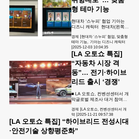
위를 차지했다. 이어 포르셰
형 테마 기능
(79점)가 3위에 올랐고, 혼다
(76점)와 도요타(75점), 렉서
스(75점) 등 다른 일본 브랜드
현대차 ‘스누피’ 협업 기아는
가 6위까지 포진했다. 한국차
디즈니 캐릭터 현대차(왼쪽)
브랜드 중 현대차(74점)는 8
와 기아가 각각 인기 캐릭터에
위, 기아(72점)는 12위, 제네시
|
경제
현대차 ‘스누피’ 협업, 맞춤형
기반을 둔 테마 디스플레이 기
스(69점)는 15위를 각각 기록
테마 기능, 기아는 디즈니 캐릭터
능을 도입했다. [현대차그룹 제
|
했다. 일론 머스크가 이끄는 테
2025-12-03 10:04:35
공] 현대차와 기아가 각각 차
[LA 오토쇼 특집]
슬라(
량 디스플레이에 맞춤형 테마
기능을 도입했다. 이에 따라 이
“자동차 시장 격
제는 좋아하는 유명 인기 캐릭
동”… 전기·하이브
터가 적용된 나만의 독특한 디
스플레이를 사용할 수 있게 됐
리드 출시 ‘경쟁’
다. 현대차는 ‘피너츠’와 협업
해 새로운 형태의 차량 내 맞춤
형 디스플레이 경험을 제공한
■ LA 오토쇼, 컨벤션센터서 개
다고 밝혔다. 운전자는 스누피,
막글로벌 제조사 대거 참여현
찰리 브라운 등 인기 캐릭터가
대차 SUV‘크레이터’공개기아
|
경제
LA 오토쇼, 컨벤션센터서 개
적용된 새로운 디스플레이 테
는‘2027년 텔루라이드’오늘부
|
막
2025-11-21 09:57:38
마를 통해 차량을
터 10일간 일반 관람 글로벌
[LA 오토쇼 특집] “하이브리드 전성시대
자동차 브랜드들의 격전장인
LA 오토쇼가 20일 LA 컨벤션
·안전기술 상향평준화”
센터에서 막을 열었다. 현대차
와 기아, 제네시스 등 한국 완