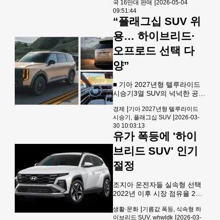
계자에 따르면 현재 2교대 인
|
국 16만대 판매
2026-05-04
의 지난 4월 판매가 전년 동기
력 채용은 66% 완료되었으며,
09:51:44
와 비교하면 다소 부진했지만
“플래그십 SUV 위
현대차는 7월까지 필요
하이브리드를 비롯한 친환경
차를 호조를 보였다. 이 같은
용… 하이브리드·
판매량 감소는 지난해 미국의
오프로드 선택 다
자동차 관세 부과 직전 선행구
매에 따른 판매량 급증의 기저
양”
효과 때문으로 풀이된다. 1일
현대차 미국법인은 지난 4월
미국 판매량이 8만157대로, 전
■ 기아 2027년형 텔루라이드
년 동기 8만1,503대 대비
시승기3열 SUV의 넉넉한 공간
1.7% 감소했다고 발표했다. 이
·감각다양한 라이프스타일에
|
경제
기아 2027년형 텔루라이드
는 미국의 자동차 관세가 예정
최적차원 다른 디자인·연비·성
|
시승기, 플래그십 SUV
2026-03-
됐던 지난해 초
능첨단 보조시스템·안정성
30 10:03:13
↑ 기아의 플래그십 SUV인
유가 폭등에 '하이
2027년형 텔루라이드는 최초
로 높은 연비를 제공하는 하이
브리드 SUV' 인기
브리드 파워트레인과 오프로
절정
드 성능이 강화된 X-Pro 모델
등 다양한 선택을 제공한다. 무
엇보다 3열 SUV만이 제공할
조지아 운전자들 실속형 선택
수 있는 넓은 공간과 안전성이
2022년 이후 시장 점유율 2
돋보인다. &lt;기아제공
배 휘발유 가격이 폭등하면서
&gt; 기아의 플래그십 SUV인
|
생활·문화
기름값 폭등, 식속형 하
조지아주를 포함한 미 전역 운
2027년형 텔루라이드는 최초
|
이브리드 SUV, whwldk
2026-03-
전자들의 시선이 하이브리드