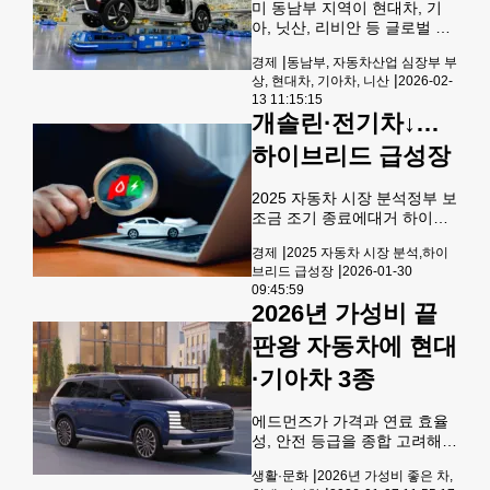
미 동남부 지역이 현대차, 기
이중 완전히 새로워진 3열 하
아, 닛산, 리비안 등 글로벌 완
이브리드 SUV인 팰리세이드
성차 기업들의 생산 및 유통 거
는 성능과 안전, 디자인 혁신,
|
경제
동남부, 자동차산업 심장부 부
점으로 급부상하고 있다. 특히
가성비 등에서 최종 수상의 영
|
상, 현대차, 기아차, 니산
2026-02-
조지아주는 현대차 메타플랜
예를 안았다. 또한 현대 팰리세
13 11:15:15
트(HMGMA) 가동과 리비안 공
이드 하이브리드의 최고상
개솔린·전기차↓…
장 건설로 최대 수혜지로 주목
받는다. 주 정부의 인센티브와
하이브리드 급성장
우수한 교통망, 숙련된 노동력
을 바탕으로 대규모 투자가 이
2025 자동차 시장 분석정부 보
어지고 있으며, 이는 고임금 일
조금 조기 종료에대거 하이브
자리 창출과 부품 공급망 확충
리드로 옮겨가 지난해 미 전기
등 강력한 경제적 파급효과로
|
경제
2025 자동차 시장 분석,하이
동력차 시장이 보조금 조기 종
이어지고 있다.
|
브리드 급성장
2026-01-30
료와 연비규제 완화 등 정책변
09:45:59
화 여파로 전년 대비 역성장한
2026년 가성비 끝
것으로 나타났다. 한국자동차
모빌리티산업협회(KAMA)는
판왕 자동차에 현대
이같은 내용의 ‘2025년 미 전
·기아차 3종
기동력차 시장분석’ 보고서를
29일 발표했다. 전기동력차에
는 순수전기차(BEV)와 플러그
에드먼즈가 가격과 연료 효율
인하이브리드차(PHEV), 수소
성, 안전 등급을 종합 고려해
전기차(FCEV)가 포함된다. 보
선정한 2026년 가성비 차량 5
고서에 따르면 작년 미국 전기
|
생활·문화
2026년 가성비 좋은 차,
종에 현대차 코나, 팰리세이드